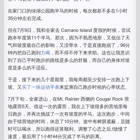
在家门口的绿湖公园跑半马的时候，每次都差不多在1小时
35分钟左右完成。
但在7月9日，我和全家去 Camano Island 度假的时候，尝试
跑本年度第11个半马。那次，因为不熟悉地形，又低估了天
气和坡度最自己的影响，又没带水，于是直接跑崩了，96分
钟内把自己跑到
力竭
，而不得不停下来求助。这也让我意识
到了自己平时跑步的路线是多么的舒服，而自己的身体对坡
度是多么的不适应。
于是，接下来的几个星期里，我每周都至少安排一次跑上下
坡。又
买了一块运动手表
来监测自己跑步时候的心率状态。
7月下旬，全家进山，在Mt. Rainier 西侧的 Cougar Rock 营
地露营5天。借这一次的露营，我在上下坡很多的营地里每
日跑步，并再次挑战了一次有坡度的半马。这次跑步，中间
由于续营地的时间，休息了10分钟。途中有树荫遮蔽，且随
时可以喝水，所以跑得还算顺利。调整了心态之后,f放慢了
速度，最后用了1小时44分完成了半马的距离。