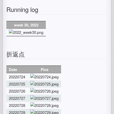
Running log
week 30, 2022
折返点
Date
Pics
20220724
20220725
20220726
20220727
20220728
20220729