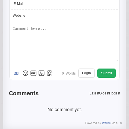
E-Mail
Website
0
Words
Login
Submit
Comments
Latest
Oldest
Hottest
No comment yet.
Powered by
Waline
v2.15.8