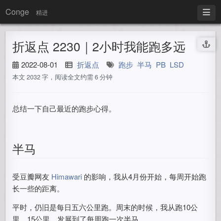
Conge
精进
折返点 2230｜2小时我能跑多远
2022-08-01
折返点
跑步
半马
PB
LSD
本文 2032 字，阅读全文约需 6 分钟
总结一下自己最近的跑步心得。
半马
受豆瓣网友
Himawari
的影响，我从4月份开始，每周开始跑
长一些的距离。
平时，仍旧是每日五六公里跑。周末的时候，我从跑10公
里，15公里，发展到了每周跑一次半马。