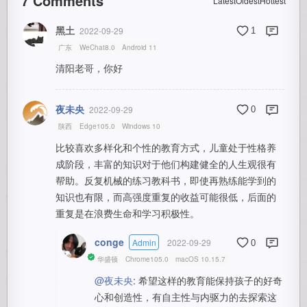
7
Comments
Latest
Oldest
Hottest
黑土
2022-09-29
1
广东
WeChat8.0
Android 11
清阳老哥，你好
夜未央
2022-09-29
0
陕西
Edge105.0
Windows 10
比较喜欢多样化和个性的教育方式，儿童处于性格养
成阶段，丰富的知识对于他们构建健全的人生观很有
帮助。反复机械的练习教科书，即使再熟练能学到的
知识也有限，而高强度重复的收益可能很低，后面的
重复是在浪费生命和学习积极性。
conge
Admin
2022-09-29
0
华盛顿
Chrome105.0
macOS 10.15.7
@夜未央
: 希望这样的教育能保持孩子的好奇
心和创造性，有自主性与内驱力的去探索这