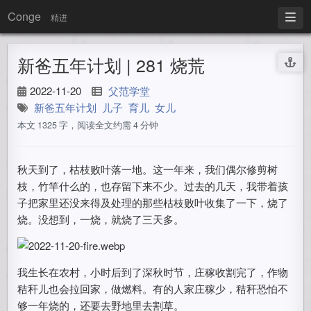
Conge
精进
新爸五年计划 | 281 烧荒
2022-11-20
父范学堂
新爸五年计划
儿子
育儿
女儿
本文 1325 字，阅读全文约需 4 分钟
秋天到了，枯枝败叶落一地。这一年来，我们偶尔修剪树
枝，竹竿什么的，也存留下来不少。过去的几天，我带着孩
子把家里还没来得及处理的那些枯枝败叶收集了一下，烧了
烧。没想到，一烧，就烧了三天多。
我生长在农村，小时后到了深秋时节，庄稼收割完了，作物
秸秆儿也会拉回家，做燃料。有的人家庄稼少，秸秆恐怕不
够一年烧的，还要去野地里去割草。