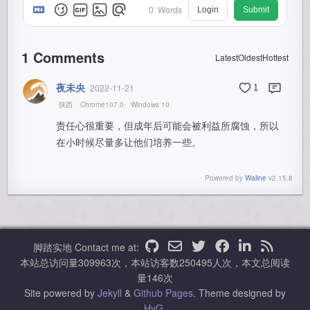
0
Words
Login
Submit
1
Comments
Latest
Oldest
Hottest
夜未央
2022-11-21
1
陕西
Chrome107.0
Windows 10
责任心很重要，但成年后可能会被利益所腐蚀，所以
在小时候尽量多让他们培养一些。
Powered by
Waline
v2.15.8
脚踏实地
Contact me at:
本站总访问量
309963
次，本站访客数
250495
人次，本文总阅读
量
146
次
Site powered by
Jekyll
&
Github Pages
.
Theme designed by
HyG
.