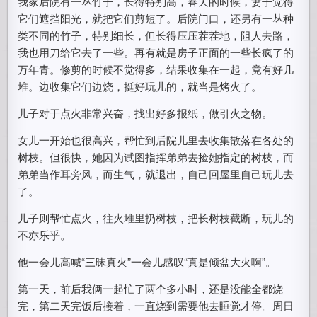
我家后院有一丛竹子，长得特别高，春天的时候，妻子觉得
它们遮挡阳光，就把它们剪短了。后院门口，还另有一丛种
类不同的竹子，特别细长，但长得压压茬茬地，阻人去路，
我也用刀给它去了一些。再有就是房子正面的一些长疯了的
万年青。修剪的时候不觉得多，结果收集在一起，竟有好几
堆。边收集它们边烧，挺好玩儿的，就当是烤火了。
儿子对于点火非常兴奋，找出好多报纸，做引火之物。
女儿一开始也很高兴，帮忙到后院儿里去收集散落在各处的
树枝。但很快，她因为试图指挥弟弟去捡她指定的树枝，而
弟弟当作耳旁风，而生气，就退出，自己回屋里自己玩儿去
了。
儿子则帮忙点火，往火堆里扔树枝，把长树枝截断，玩儿的
不亦乐乎。
他一会儿高喊“三昧真火”一会儿感叹“真是倾盆大火啊”。
第一天，前后我俩一起忙了两个多小时，还是没能全都烧
完，第二天完饭后接着，一直烧到需要他去睡觉才停。周日