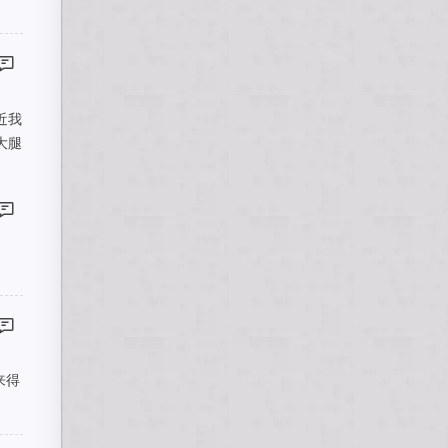
近我
大腿
来得