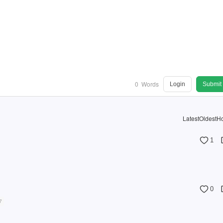
0
Words
Login
Submit
Latest
Oldest
Ho
1
0
7