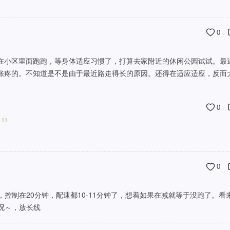
0
在小区里面跑跑，等身体适应习惯了，打算去家附近的休闲公园试试。最
胀疼的。不知道是不是由于最近路走得长的原因。还得在适应适应，反而
0
 11
0
控制在20分钟，配速都10-11分钟了，想着如果在减就等于没跑了。看
况～，放长线