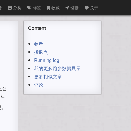
音
分类
标签
收藏
链接
关于
Content
参考
折返点
Running log
我的更多跑步数据展示
更多相似文章
评论
三公
胀。
吧。