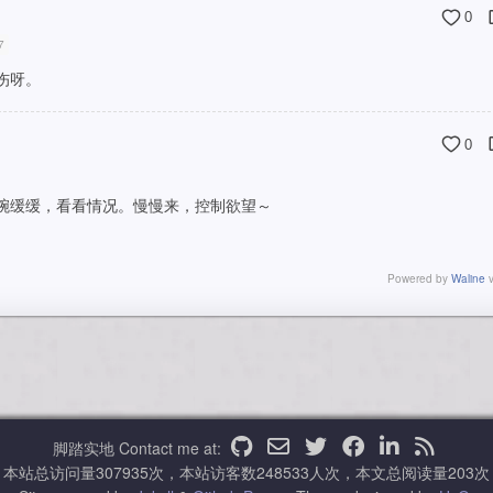
0
7
伤呀。
0
腕缓缓，看看情况。慢慢来，控制欲望～
Powered by
Waline
v
脚踏实地
Contact me at:
本站总访问量
307935
次，本站访客数
248533
人次，本文总阅读量
203
次