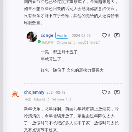
国内春节红包已经过度注重形式了，金额越来越大，
如果不想办法还回去的话别人会感觉你故意占便宜，
只有至亲才能不在乎金额，其他的先给的人还得仔细
琢磨数量。
conge
Admin
2024-02-23
0
德克萨斯
Chrome121.0
macOS 10.15.7
一晃，都正月十五了
年就算过了
红包，随份子 文化的裹挟力量强大
chojemmy
2024-02-18
0
香港
Edge121.0
Windows 11.0
新年快乐，龙年祥润。前面几年城市禁止放烟花，冷
冷清清的，今年陆续开放了。家里面过年阵仗太大
了，放假时间不长吧好多人回不了家，放假时间太长
又有点调节不过来。