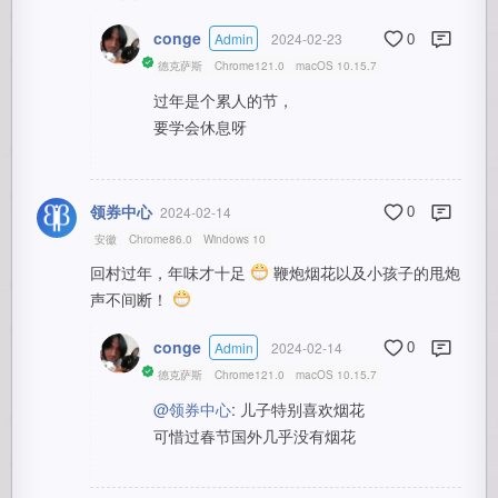
conge
Admin
2024-02-23
0
德克萨斯
Chrome121.0
macOS 10.15.7
过年是个累人的节，
要学会休息呀
领券中心
2024-02-14
0
安徽
Chrome86.0
Windows 10
回村过年，年味才十足
鞭炮烟花以及小孩子的甩炮
声不间断！
conge
Admin
2024-02-14
0
德克萨斯
Chrome121.0
macOS 10.15.7
@领券中心
: 儿子特别喜欢烟花
可惜过春节国外几乎没有烟花