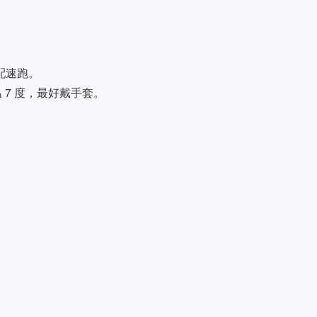
。
 配速跑。
温 7 度，最好戴手套。