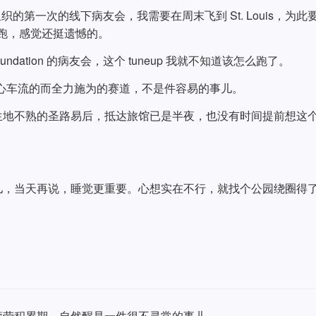
织的第一次的线下病友会，我需要在周末飞到 St. Louis，为此
预览跑，感觉还挺遗憾的。
dation 的病友会，这个 tuneup 我就不知道该怎么跑了。
需担心车流的而全力施为的赛道，不是件容易的事儿。
生地不熟的圣路易后，抵达旅馆已是半夜，也没有时间提前想这
儿，当天再说，睡觉更重要。心想实在不行，就找个公园绕圈得
疲劳积累期，自然醒是一件很不寻常的事儿。