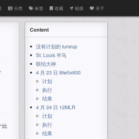
音
分类
标签
收藏
链接
关于
Content
没有计划的 tuneup
St. Louis 半马
联结大神
。
4 月 23 日 8Iw5x600
计划
执行
结果
4 月 24 日 12MLR
计划
执行
个比
结果