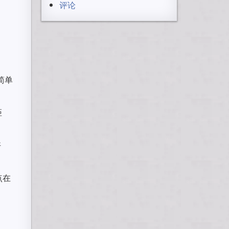
评论
简单
距
好
点在