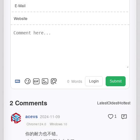
E-Mail
Website
0
Words
Login
Submit
2
Comments
Latest
Oldest
Hottest
acevs
2024-11-09
1
Chrome124.0
Windows 10
你的耐力也不错。