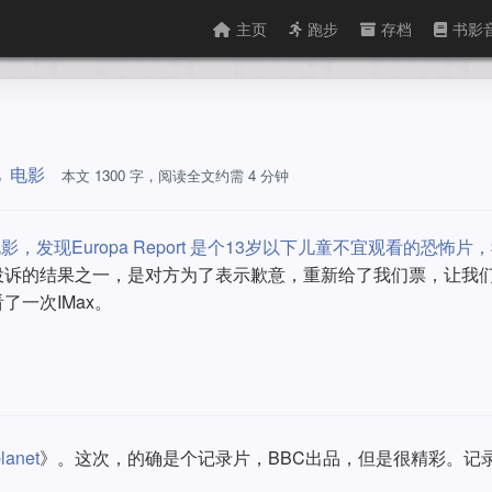
主页
跑步
存档
书影
儿
电影
本文 1300 字，阅读全文约需 4 分钟
 看IMAX电影，发现Europa Report 是个13岁以下儿童不宜观看的恐怖片
投诉的结果之一，是对方为了表示歉意，重新给了我们票，让我
一次IMax。
》
planet
》。这次，的确是个记录片，BBC出品，但是很精彩。记