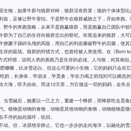
居生物，如果牛群与狼群对峙，狼群没有胜算：狼的个体体型比
利齿，足够让野牛害怕。于是野牛在狼群威胁之下，开始奔跑。
。野牛的奔跑策略，从来不是跑赢狼群，而是跑赢自己团队中较
牛群为了自己的生存向狼群交出的祭祀。衔尾追来的狼群，大可
牛撩蹶子踢碎头颅的风险，用自己的利齿撕破野牛的后腿，使其
存的延续。狼群的狩猎方式，也曾经被人类使用。在《Born to
古方式狩猎，说明人类的善跑乃是生存的必须。人与狼，何其相似
,肥嘟嘟，比冰雪还白。但这么可爱的小生物，它的妈妈只会在
它要吃奶，长身体，学游泳，学觅食，学在力竭之前找到可以栖息
给大海，听天由命。而这12天里，为它做这一切的妈妈，会失去
。当雪融后，她要以一己之力，重建一个蜂群，而蜂群吃去觅食
代。植物是动物的食物，动物是其他动物的食物，动物植物是微
在不停的如此循环，轮回。
不动。但，冰原绝非静止。它也一步步的走向海洋，以融化的雪