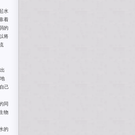
起水
靠着
弱的
以将
流
。
它出
的地
自己
的同
生物
水的