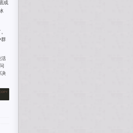
底或
冰
了。
种群
类活
问
解决
COPY