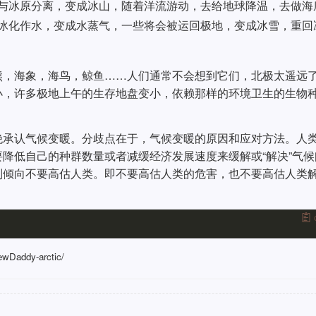
与冰原分离，变成冰山，随着洋流游动，去给地球降温，去做海
冰化作水，变成水蒸气，一些将会被运回极地，变成冰雪，重回
熊，海象，海鸟，鲸鱼……人们通常不会想到它们，北极太遥远
小，许多极地上午的生存地盘变小，依赖那样的环境卫生的生物
绝承认气候变暖。分歧点在于，气候变暖的原因和应对方法。人
降低自己的种群数量或者减缓经济发展速度来缓解或“解决”气候
则倾向不要高估人类。即不要高估人类的危害，也不要高估人类
NewDaddy-arctic/