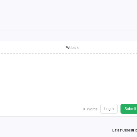
Website
0
Words
Login
Submit
Latest
Oldest
Ho