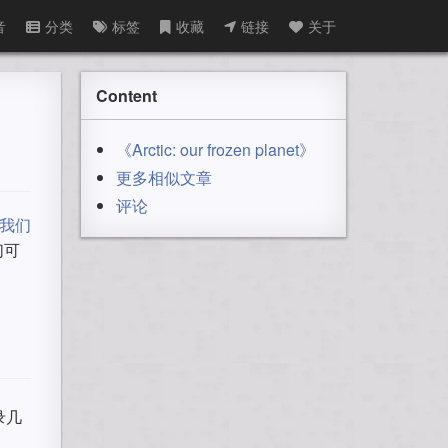
音
分类
标签
收藏
链接
关于
Content
《Arctic: our frozen planet》
更多相似文章
评论
，我们
们可
录几