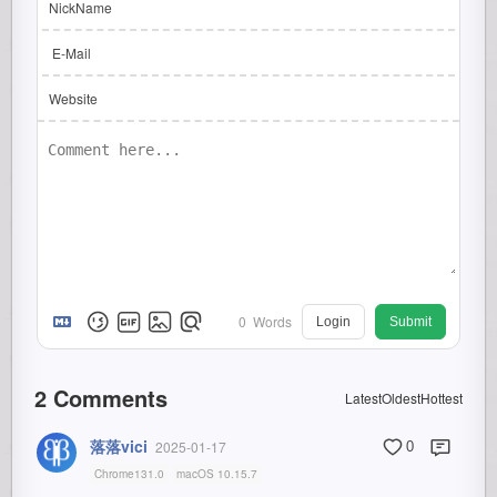
NickName
E-Mail
Website
0
Words
Login
Submit
2
Comments
Latest
Oldest
Hottest
落落vici
2025-01-17
0
Chrome131.0
macOS 10.15.7