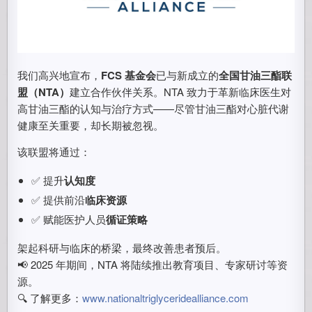
我们高兴地宣布，
FCS 基金会
已与新成立的
全国甘油三酯联
盟（NTA）
建立合作伙伴关系。NTA 致力于革新临床医生对
高甘油三酯的认知与治疗方式——尽管甘油三酯对心脏代谢
健康至关重要，却长期被忽视。
该联盟将通过：
✅ 提升
认知度
✅ 提供前沿
临床资源
✅ 赋能医护人员
循证策略
架起科研与临床的桥梁，最终改善患者预后。
📢 2025 年期间，NTA 将陆续推出教育项目、专家研讨等资
源。
🔍 了解更多：
www.nationaltriglyceridealliance.com