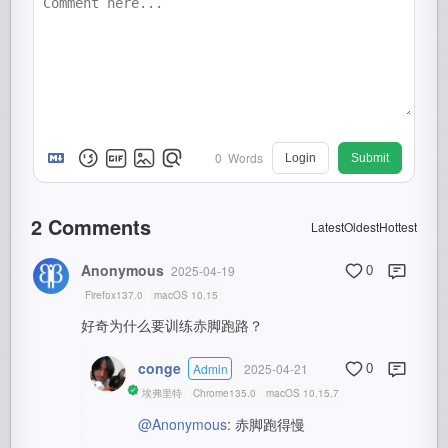
0
Words
Login
Submit
2
Comments
Latest
Oldest
Hottest
Anonymous
2025-04-19
0
Firefox137.0
macOS 10.15
好奇为什么要训练赤脚跑路？
conge
Admin
2025-04-21
0
埃弗里特
Chrome135.0
macOS 10.15.7
@Anonymous
: 赤脚跑得慢