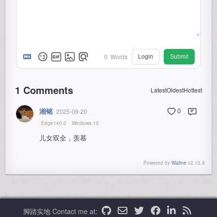
0
Words
Login
Submit
1
Comments
Latest
Oldest
Hottest
湘铭
2025-09-20
0
Edge140.0
Windows 10
儿女双全，羡慕
Powered by
Waline
v2.15.8
脚踏实地
Contact me at: