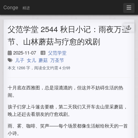
Conge
精进
父范学堂 2544 秋日小记：雨夜万圣
节、山林蘑菇与疗愈的戏剧
2025-11-07
父范学堂
儿子
女儿
蘑菇
万圣节
本文 1266 字，阅读全文约需 4 分钟
十月底在西雅图，总是湿漉漉的，但这并不妨碍生活的热
闹。
孩子们穿上斗篷去要糖，第二天我们又开车去山里采蘑菇，
晚上还赶去看朋友的疗愈戏剧。
雨、雾、咖啡、笑声——每个场景都像生活献给秋天的一首
小诗。