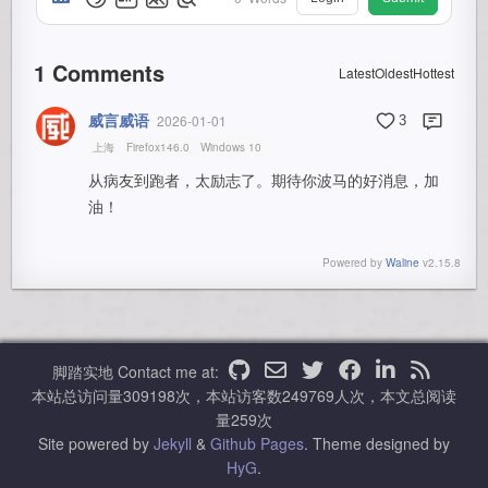
1
Comments
Latest
Oldest
Hottest
威言威语
2026-01-01
3
上海
Firefox146.0
Windows 10
从病友到跑者，太励志了。期待你波马的好消息，加
油！
Powered by
Waline
v2.15.8
脚踏实地
Contact me at:
本站总访问量
309198
次，本站访客数
249769
人次，本文总阅读
量
259
次
Site powered by
Jekyll
&
Github Pages
.
Theme designed by
HyG
.