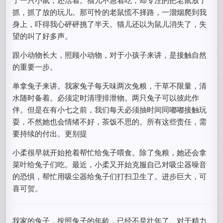
抓，抓了放的玩儿。那可怜的老鼠慌不择路，一溜烟爬到我
身上，吓得我心砰砰挑了半天。猫儿还以为鼠儿消失了，失
望的叫了好多声。
跟小动物长大，照顾小动物，对于小孩子来讲，是接触自然
的重要一步。
单拿兔子来讲。我家兔子每天味两次兔粮，干草不限量，清
水随时备着。必须定时清理排泄物。两只兔子可以彼此作
伴。但是在有小七之前，我们每天必须抽时间同嘟嘟接触玩
耍，不然她也会情绪不好，茶饭不思的。所有这些责任，需
要持续的付出。更别提
小柔很早就开始抢着帮忙给兔子喂食。除了兔粮，她还会拿
菜叶给兔子们吃。最近，小柔又开始克服自己对吸尘器噪音
的恐惧，帮忙用吸尘器给兔子们打扫卫生了。进步巨大，可
喜可贺。
我家的兔子，按照兔子的年龄，已经不是壮年了。对于精力