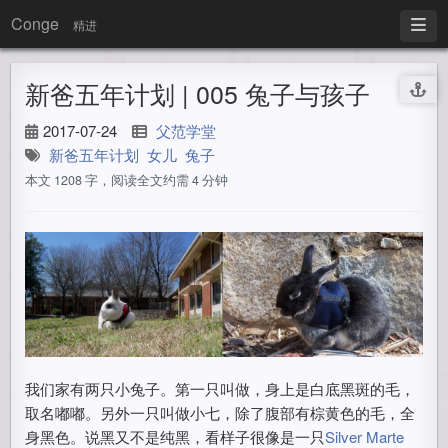
Conge
精进
新爸五年计划 | 005 兔子与孩子
2017-07-24
父范学堂
新爸五年计划
女儿
兔子
本文 1208 字，阅读全文约需 4 分钟
我们家有两只小兔子。第一只叫做，身上是白底黑斑的毛，
取名嘟嘟。另外一只叫做小七，除了腹部有棕黄色的毛，全
身黑色。说黑又不是纯黑，看样子很像是一只
Silver Marte