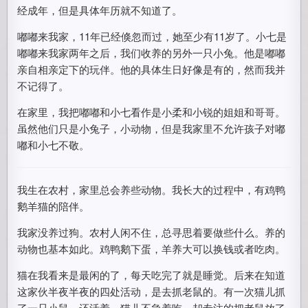
经成年，但是具体年历就不知道了。
嘟嘟来我家，11年已经倏忽而过，她至少有11岁了。小七是
嘟嘟来我家两年之后，我们收养的另外一只小兔。他是嘟嘟
亲自相亲定下的玩伴。他的具体生日好像是有的，然而我并
不记得了。
在家里，我把嘟嘟和小七看作是小柔和小锐的姐姐和哥哥。
虽然他们只是小兔子，小动物，但是我家里不允许孩子对嘟
嘟和小七不敬。
我生在农村，家里总会养些动物。我长大的过程中，有鸡鸭
鹅羊猫的陪伴。
我家没养过狗。农村人闲不住，总寻思着要做些什么。养的
动物也基本如此。鸡鸭鹅下蛋，羊养大可以换钱或者吃肉。
猫在我看来是最闲的了，每天吃完了就是睡觉。后来在知道
这家伙半夜半夜的四处活动，是去抓老鼠的。有一次猫儿抓
了一只小鼠，还活着。猫儿不急着吃，却专注的把老鼠放了