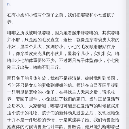
n
。
在有小柔和小锐两个孩子之前，我们把嘟嘟和小七当孩子
养。
嘟嘟之所以被叫做嘟嘟，因为她看起来胖嘟嘟的。其实嘟嘟
并不胖，只是她的毛发直立，蓬松，就像是穿着裘皮大衣的
小妞，显着个儿大，实则娇小。小七的毛发顺滑服贴在身
上，像穿着皮夹克儿的小伙儿，显着个儿小，实则壮实。嘟
嘟比小七的体重要轻不少。不过两只兔子体型都小，小七刚
刚三斤出头，嘟嘟不到三斤。
两只兔子的具体年龄，我都不是很清楚。彼时我刚到美国，
当时还只是女友的妻收到师姐的信。师姐在自己花园里捉到
一只明显是宠物的小兔子，在寻找主人无果之后，请求收
养。妻回了邮件，小兔就进了我们的家门。当时正是复活节
之后不久。大家猜测，嘟嘟很可能是在复活节的时候被买来
送个孩子的礼物。孩子们的新鲜劲儿过去之后，发现照顾兔
子并不是一件轻松的事情，于是就遗弃了她。我们请兽医给
她查体的时候请兽医估计年龄。兽医说，他只能判断嘟嘟已