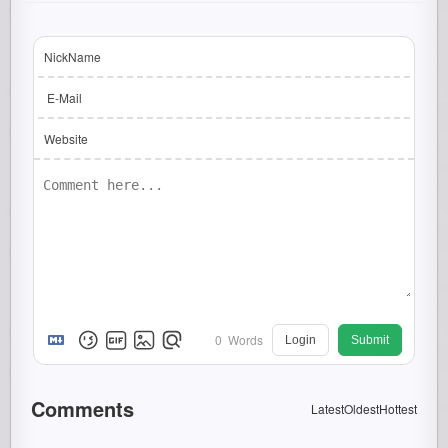
NickName
E-Mail
Website
0
Words
Login
Submit
Comments
Latest
Oldest
Hottest