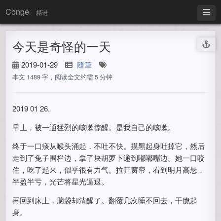
Conge
精进
今天是奇怪的一天
2019-01-29
隨筆
本文 1489 字，阅读全文约需 5 分钟
2019 01 26.
早上，被一通猛烈的咳嗽惊醒。是我自己的咳嗽。
终于一口痰从喉头涌起，不吐不快。摸黑起身吐掉它，然后
走到了兔子围栏边，拿了块胡萝卜递到嘟嘟嘴边。她一口咬
住，吃了起来，似乎很有力气。拉开窗帘，看到明月高悬，
半盈半亏，光芒将星光逼退。
再回到床上，脑袋却清醒了。翻覆几次睡不回去，干脆起
身。