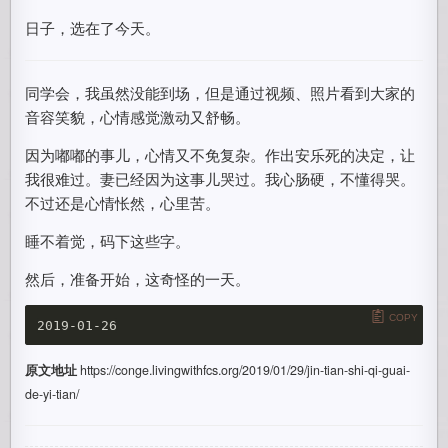
日子，选在了今天。
同学会，我虽然没能到场，但是通过视频、照片看到大家的
音容笑貌，心情感觉激动又舒畅。
因为嘟嘟的事儿，心情又不免复杂。作出安乐死的决定，让
我很难过。妻已经因为这事儿哭过。我心肠硬，不懂得哭。
不过还是心情怅然，心里苦。
睡不着觉，码下这些字。
然后，准备开始，这奇怪的一天。
COPY
原文地址
https://conge.livingwithfcs.org/2019/01/29/jin-tian-shi-qi-guai-
de-yi-tian/