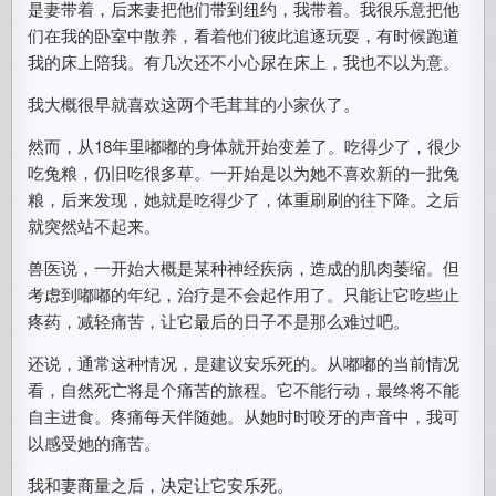
是妻带着，后来妻把他们带到纽约，我带着。我很乐意把他
们在我的卧室中散养，看着他们彼此追逐玩耍，有时候跑道
我的床上陪我。有几次还不小心尿在床上，我也不以为意。
我大概很早就喜欢这两个毛茸茸的小家伙了。
然而，从18年里嘟嘟的身体就开始变差了。吃得少了，很少
吃兔粮，仍旧吃很多草。一开始是以为她不喜欢新的一批兔
粮，后来发现，她就是吃得少了，体重刷刷的往下降。之后
就突然站不起来。
兽医说，一开始大概是某种神经疾病，造成的肌肉萎缩。但
考虑到嘟嘟的年纪，治疗是不会起作用了。只能让它吃些止
疼药，减轻痛苦，让它最后的日子不是那么难过吧。
还说，通常这种情况，是建议安乐死的。从嘟嘟的当前情况
看，自然死亡将是个痛苦的旅程。它不能行动，最终将不能
自主进食。疼痛每天伴随她。从她时时咬牙的声音中，我可
以感受她的痛苦。
我和妻商量之后，决定让它安乐死。