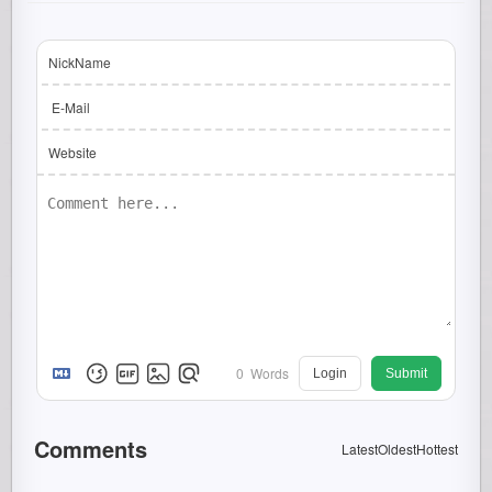
NickName
E-Mail
Website
0
Words
Login
Submit
Comments
Latest
Oldest
Hottest