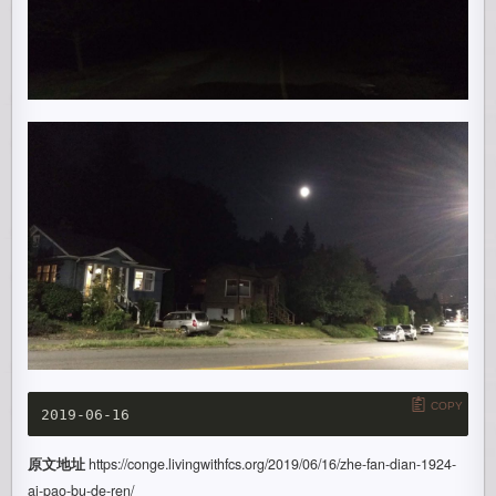
COPY
原文地址
https://conge.livingwithfcs.org/2019/06/16/zhe-fan-dian-1924-
ai-pao-bu-de-ren/