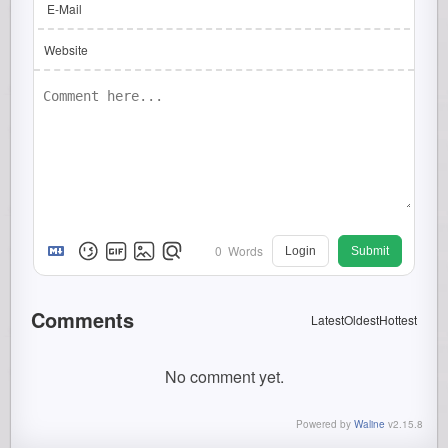
E-Mail
Website
0
Words
Login
Submit
Comments
Latest
Oldest
Hottest
No comment yet.
Powered by
Waline
v2.15.8