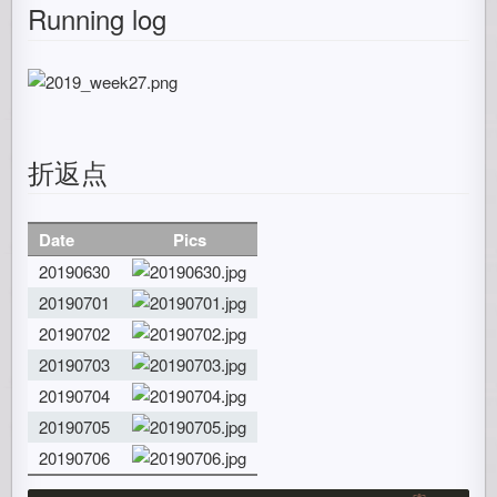
Running log
折返点
Date
Pics
20190630
20190701
20190702
20190703
20190704
20190705
20190706