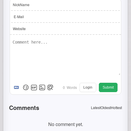
NickName
E-Mail
Website
0
Words
Login
Submit
Comments
Latest
Oldest
Hottest
No comment yet.