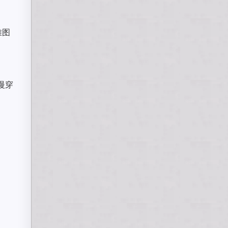
雅图
慢穿