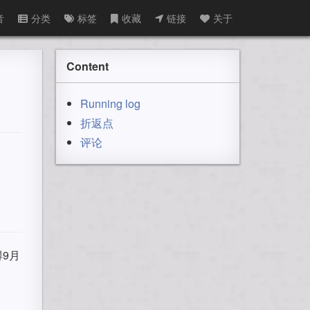
音
分类
标签
收藏
链接
关于
Content
Running log
折返点
评论
9月