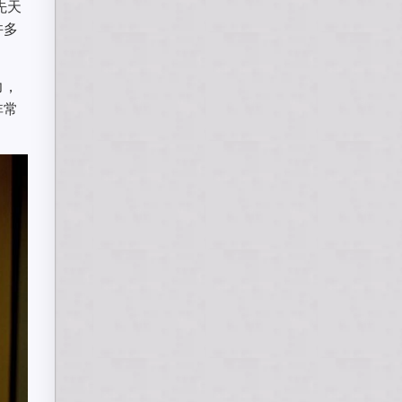
先天
许多
力，
非常