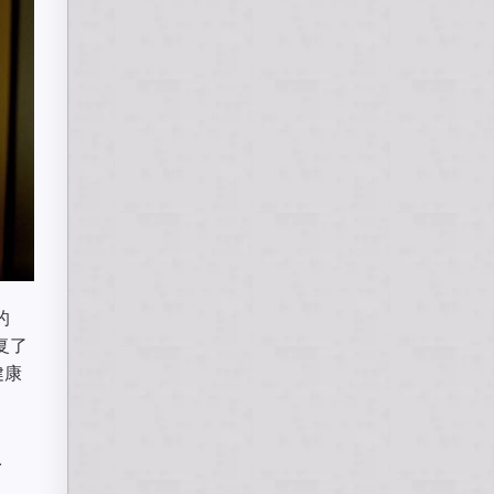
的
复了
健康
药