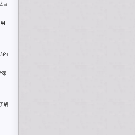
达百
着用
肪的
学家
了解
。