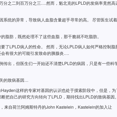
万分之二到百万分之三….然而，魁北克的LPLD的发病率竟然高
基因系统的异常，导致病人血脂含量超乎寻常的高。 尽管医生试
中的脂肪，既然处理不了这些血脂，那干脆就不吃脂肪。
了LPLD病人的性命。 然而，无论LPLD病人如何严格控制脂
会有很大的可能引发致命的胰腺炎….
病例传出，但医生们一开始还不清楚LPLD的病因，只是有一些科
有关的致病基因…
Hayden这样的专家对基因的认识也处于摸索阶段中，但是，为
n果断把自己的研究方向转向了LPLD，期待找出LPLD的致病基因
自荷兰阿姆斯特丹的John Kastelein，Kastelein的加入让