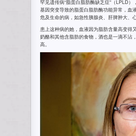
罕见遗传病“脂蛋白脂肪酶缺乏症”（LPLD
基因突变导致的脂蛋白脂肪酶功能异常，血
危及生命的病，如急性胰腺炎、肝脾肿大、
患上这种病的她，血液因为脂肪含量高变得
奶酪和其他含脂肪的食物，酒也是一滴不沾
高。