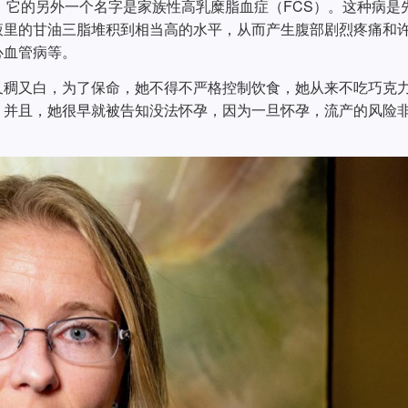
），它的另外一个名字是家族性高乳糜脂血症（FCS）。这种病是
液里的甘油三脂堆积到相当高的水平，从而产生腹部剧烈疼痛和
心血管病等。
又稠又白，为了保命，她不得不严格控制饮食，她从来不吃巧克
，并且，她很早就被告知没法怀孕，因为一旦怀孕，流产的风险