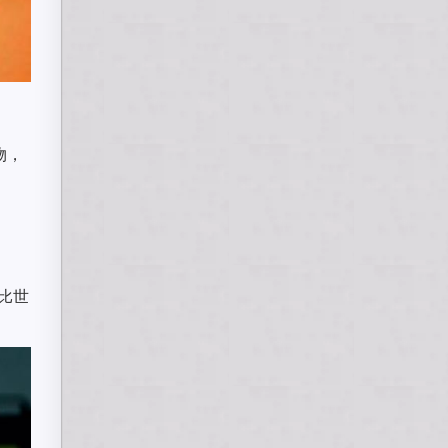
物，
率比世