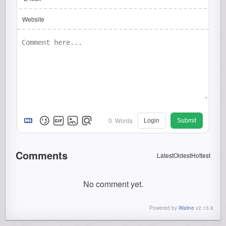
Website
0
Words
Login
Submit
Comments
Latest
Oldest
Hottest
No comment yet.
Powered by
Waline
v2.15.8