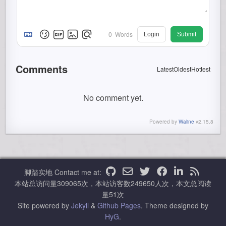
0
Words
Login
Submit
Comments
Latest
Oldest
Hottest
No comment yet.
Powered by
Waline
v2.15.8
脚踏实地
Contact me at:
本站总访问量
309065
次，本站访客数
249650
人次，本文总阅读
量
51
次
Site powered by
Jekyll
&
Github Pages
.
Theme designed by
HyG
.