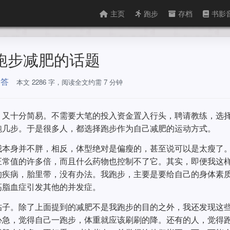
主页
跑步
存档
书影
几句跑步减肥的话题
问答
本文 2286 字，阅读全文约需 7 分钟
，又十分简易。不需要大笔的投入资金置入行头，聘请教练，选
跑几步。于是很多人，都选择跑步作为自己减肥的运动方式。
我本身并不胖，相反，体型绝对是偏瘦的，甚至说可以是太瘦了
正常值的许多倍，而且什么药物也控制不了它。其实，即便我这
的疾病，胎里带，没有办法。我跑步，主要是要给自己的身体素
高脂血症引发其他的并发症。
帖子。除了上面提到的减肥不是我跑步的目的之外，我还发现这
心急，觉得自己一跑步，体重就应该刷刷的降。还有的人，觉得