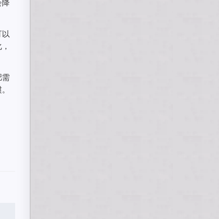
会降
可以
化，
肥需
惯。