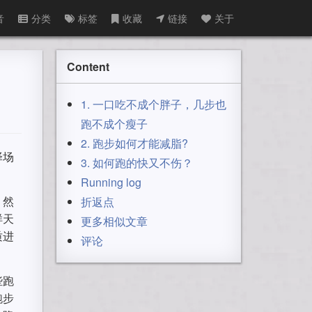
音
分类
标签
收藏
链接
关于
Content
1. 一口吃不成个胖子，几步也
跑不成个瘦子
2. 跑步如何才能减脂?
择场
3. 如何跑的快又不伤？
Running log
。然
折返点
样天
更多相似文章
质进
评论
些跑
跑步