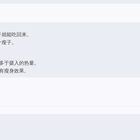
子就能吃回来。
个瘦子。
多于摄入的热量。
有瘦身效果。