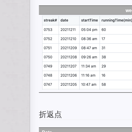
we
折返点