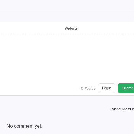
Website
0
Words
Login
Submit
Latest
Oldest
Ho
No comment yet.