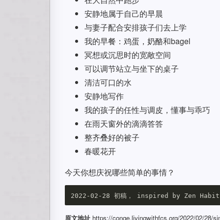
安静地属于自己的早晨
与妻子配合安排孩子们去上学
我的早餐：鸡蛋，奶酪和bagel
冥想或沉思时的宽敞空间
可以调节站立与坐下的桌子
清洁可口的水
安静地写作
我的孩子的任性与调皮，懂事与乖巧
在雨天窗外的滴滴答答
整齐叠好的被子
春暖花开
今天你想庆祝哪些简单的事情？
原文地址
https://conge.livingwithfcs.org/2022/02/28/si