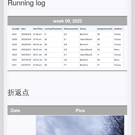
Running log
week 09, 2022
折返点
Date
Pics