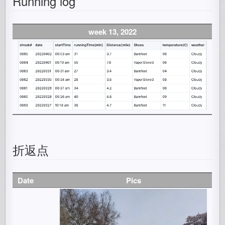
Running log
week 13, 2022
折返点
Date
Pics