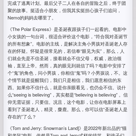
完成了逃离计划。最后父子二人在各自的冒险之后，终于团
聚的故事。挺适合小朋友，但我其实挺担心孩子们追问，
Nemo的妈妈去哪里了。
《The Polar Express》是圣诞夜跟孩子们一起看的。电影中
小女孩的一句台词，很适合评价这个电影，“符合我对圣诞节
的所有想象”。电影的主线，是解决主角小男孩对圣诞老人存
在的怀疑。怀疑是很常见的，若信奉“眼见为实”，那么，人
们就会先是不信圣诞，接着就会不信父母，权威，政治领
袖，直至上帝。然而，真的眼见到就信了吗？电影中安排了
个“鬼”的角色，问小男孩，你相信“鬼”吗？小男孩说，不。这
个情节就是提醒我们，我们只是相信，我们愿意相信的东
西。如果你不信什么，就是你亲眼看见，也仍会不信。说什
么“seeing is believing”，其实都是“believing is believing” 。信
仰无需证据，只要信。况且，这个电影，让你在电影屏幕上
看到了圣诞老人，精灵，麋鹿。那么，你可以信“圣诞老人是
存在的”了么？
《Tom and Jerry: Snowman’s Land]》是2022年新出品的“猫
和老鼠”电影。依然是Tom and Jerry式样的搞笑。和孩子们