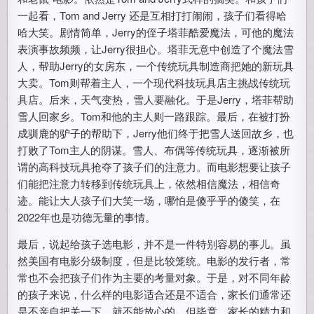
一起看，Tom and Jerry 还是互相打打闹闹，孩子们看得哈
哈大笑。剧情简单，Jerry的侄子塔菲酷爱魔法，可他的魔法
表演事故频频，让Jerry很担心。塔菲无意中创造了个魔法雪
人，帮助Jerry的女房东，一个传统玩具制造商把她的新玩具
大卖。Tom则帮着主人，一个现代科技玩具店主挑战传统玩
具店。后来，天气变热，雪人要融化。于是Jerry，塔菲帮助
雪人回家乡。Tom和他的主人则一路跟踪。最后，在被打扮
成驯鹿的驴子的帮助下，Jerry他们终于把雪人送回故乡，也
打败了Tom主人的阴谋。雪人、布偶等传统玩具，逐渐被所
谓的高科技玩具抢夺了孩子们的注意力。而电影想要让孩子
们能把注意力转移到传统玩具上，依然相信魔法，相信奇
迹。能让大人孩子们大笑一场，哪怕是傻乎乎的傻笑，在
2022年也是功德无量的事情。
最后，说起给孩子选电影，并不是一件特别容易的事儿。虽
然美国有电影分级制度，但是比较笼统。电影的发行者，常
常也不会把孩子们作为主要的考量对象。于是，对不同年龄
的孩子来说，什么样的电影适合还是不适合，家长们通常还
是不亲自把关一下，就不能放心的。但毕竟，家长的精力和