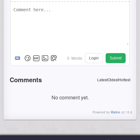
0
Words
Login
Submit
Comments
Latest
Oldest
Hottest
No comment yet.
Powered by
Waline
v2.15.8