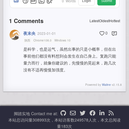
0
Words
Login
Submit
1
Comments
Latest
Oldest
Hottest
夜未央
2023-01-01
0
陕西
Chrome108.0
Windows 10
是科学，也是运气，虽然出事的只是小概率，但在出
事前他们都没有料想到会发生在自己身上。复跑只能
量力而行，就像你建议的，先慢慢的晃起来，跑几次
没有不适再慢慢加强度。
Powered by
Waline
v2.15.8
脚踏实地
Contact me at:
本站总访问量
308993
次，本站访客数
249578
人次，本文总阅读
量
183
次