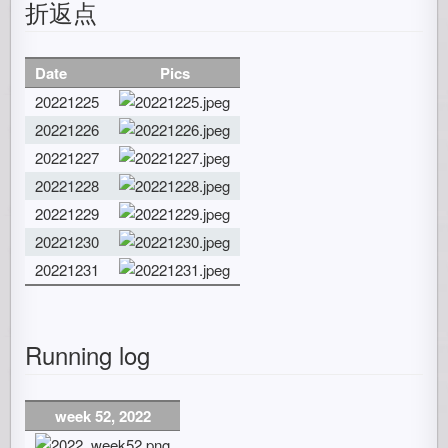
折返点
Date
Pics
20221225
20221226
20221227
20221228
20221229
20221230
20221231
Running log
week 52, 2022