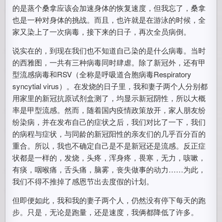
的是蒸个桑拿应该会加速身体的恢复速度，但我忘了，桑拿
也是一种对身体的挑战。而且，也许就是在游泳的时候，全
家又染上了一次病毒，接下来的日子，再次全员病倒。
说实在的，到现在我们也不知道自己染的是什么病毒。当时
的西雅图，一共有三种病毒同时肆虐。除了新冠外，还有甲
型流感病毒和RSV（全称是呼吸道合胞病毒Respiratory
syncytial virus）。在发烧的日子里，我和妻子两个人分别都
用家里的新冠抗原试剂盒测了，均显示新冠阴性，所以大概
率是甲型流感。然而，随着国内疫情政策放开，家人朋友纷
纷染病，并在发布自己的症状之后，我们对比了一下，我们
的病程与症状，与同龄的新冠阳性的亲友们的几乎百分百的
重合。所以，我也不确定自己是不是新冠还是流感。反正症
状都是一样的，发烧，头疼，浑身疼，畏寒，无力，咳嗽，
有痰，咽喉痛，舌头痛，脑雾，丧失做事的动力……为此，
我们不得不推掉了感恩节出去度假的计划。
但即便如此，我和我的妻子两个人，仍然没有停下每天的跑
步。只是，无论是跑量，还是速度，我俩都降低了许多。