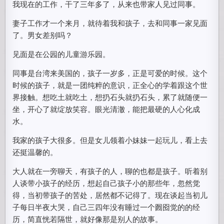
我现在的工作，干了三年多了，从来也带家人见过同事。
妻子工作才一个来月，就待着我和孩子，去和同事一家见面
了。男女差别吗？
见面是在公园的儿童游乐园。
同事是台湾来美国的，孩子一岁多，正是可爱的时候。这个
时候的孩子，就是一团纯粹的意识，正全心的学着跟这个世
界接触。想吃土就吃土，想扔石头就扔石头，累了就随便一
坐，开心了就绽放笑容。眼光清澈，能把最硬的人心化成
水。
我家的孩子大很多。但是女儿领着小妹妹一起玩儿，看上去
还挺温馨的。
大人就在一旁聊天，有孩子的人，聊的也都是孩子。听着别
人谈带小孩子的经历，想起自己孩子小的那些年，忽然觉
得，当初带孩子的苦处，居然都不记得了。现在谈起当初儿
子每日半夜大哭，自己三四年没有睡过一个囫囵觉的的经
历，简直恍若隔世，就好像那是别人的故事。