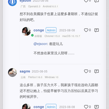
ejsoon
2023-08-06
0
广西
Opera63.3
Android 6.0.1
想不到在美國孩子也要上這麼多暑期班，不過估計挺
好玩的吧。
conge
Admin
2023-08-08
0
休斯顿
Chrome115.0
macOS 10.15.7
@ejsoon
: 都是玩儿
不然放在家里没人陪呀……
sagrre
2023-08-05
0
云南
Firefox116.0
Windows 10
这么多班，孩子压力大不，我家孩子现在连幼儿园都
还不想让她上，怕提早被学习压力压怕以后真正学习
的时候厌学。
conge
Admin
2023-08-08
0