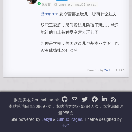
休斯顿
Chrome115.0
macOS 10.15.7
@sagrre
: 夏令营都是玩儿，哪有什么压力
双职工家庭，暑假没法儿陪孩子玩儿，就只
能让他们上各种夏令营去玩儿了
即便是学校，美国这边儿也基本不学啥，也
没有成绩排名什么的
Powered by
Waline
v2.15.8
脚踏实地
Contact me at:
本站总访问量
308697
次，本站访客数
249284
人次，本文总阅读
量
255
次
Site powered by
Jekyll
&
Github Pages
.
Theme designed by
HyG
.