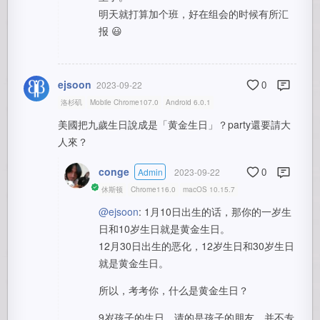
明天就打算加个班，好在组会的时候有所汇
报 😃
ejsoon
2023-09-22
0
洛杉矶
Mobile Chrome107.0
Android 6.0.1
美國把九歲生日說成是「黄金生日」？party還要請大
人來？
conge
Admin
2023-09-22
0
休斯顿
Chrome116.0
macOS 10.15.7
@ejsoon
: 1月10日出生的话，那你的一岁生
日和10岁生日就是黄金生日。
12月30日出生的恶化，12岁生日和30岁生日
就是黄金生日。
所以，考考你，什么是黄金生日？
9岁孩子的生日，请的是孩子的朋友，并不专