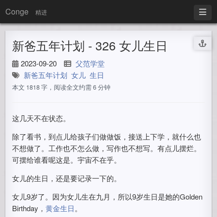
Conge
精进
新爸五年计划 - 326 女儿生日
2023-09-20
父范学堂
新爸五年计划
女儿
生日
本文 1818 字，阅读全文约需 6 分钟
这几天不在状态。
除了看书，到点儿给孩子们做做饭，接送上下学，就什么也
不想做了。工作也不怎么做，写作也不想写。有点儿摆烂。
可摆给谁看呢这是。宇宙不在乎。
女儿的生日，还是要记录一下的。
女儿9岁了。因为女儿生在九月，所以9岁生日是她的Golden
Birthday，
黄金生日
。