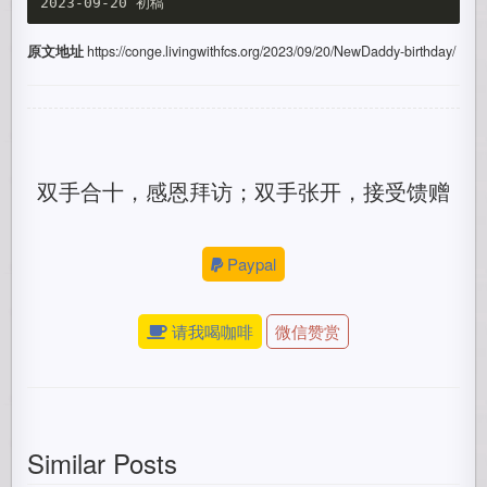
原文地址
https://conge.livingwithfcs.org/2023/09/20/NewDaddy-birthday/
双手合十，感恩拜访；双手张开，接受馈赠
Paypal
请我喝咖啡
微信赞赏
Similar Posts