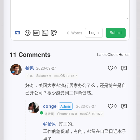
0
Words
Login
Submit
11
Comments
Latest
Oldest
Hottest
拾风
2023-09-27
0
广东
Safari16.6
macOS 10.15.7
好奇，美国大家都流行居家办公了么，还是博主是自
己开公司？很少感受到工作急促感。
conge
Admin
2023-09-27
0
休斯顿
Chrome116.0
macOS 10.15.7
@拾风
: 打工的。
工作的急促感，有的，都留在自己日记本子
里了。