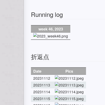
Running log
week 46, 2023
折返点
Date
Pics
20231112
20231113
20231114
20231115