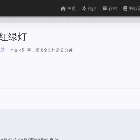
主页
跑步
存档
书影
到红绿灯
问答
本文 451 字，阅读全文约需 2 分钟