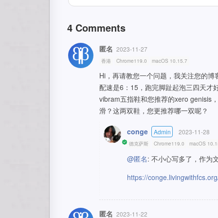
4
Comments
匿名
2023-11-27
香港
Chrome119.0
macOS 10.15.7
Hi，再请教您一个问题，我关注您的
配速是6：15，跑完脚趾起泡三四天
vibram五指鞋和您推荐的xero gen
滑？这两双鞋，您更推荐哪一双呢？
conge
Admin
2023-11-28
德克萨斯
Chrome119.0
macOS 10.1
@匿名
: 不小心写多了，作为文
https://conge.livingwithfcs.o
匿名
2023-11-22