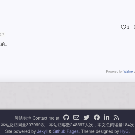
1
5.7
差的。
Powered by
Waline
v
脚踏实地
Contact me at:
本站总访问量
307999
次，本站访客数
248597
人次，本文总阅读量
184
次
Site powered by
Jekyll
&
Github Pages
.
Theme designed by
HyG
.