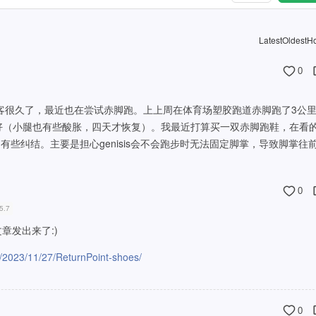
Latest
Oldest
Ho
0
博客很久了，最近也在尝试赤脚跑。上上周在体育场塑胶跑道赤脚跑了3公
才好（小腿也有些酸胀，四天才恢复）。我最近打算买一双赤脚跑鞋，在看
isis，有些纠结。主要是担心genisis会不会跑步时无法固定脚掌，导致脚掌往
0
5.7
章发出来了:)
rg/2023/11/27/ReturnPoint-shoes/
0