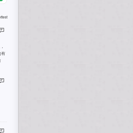
ttest
里，
的有
前