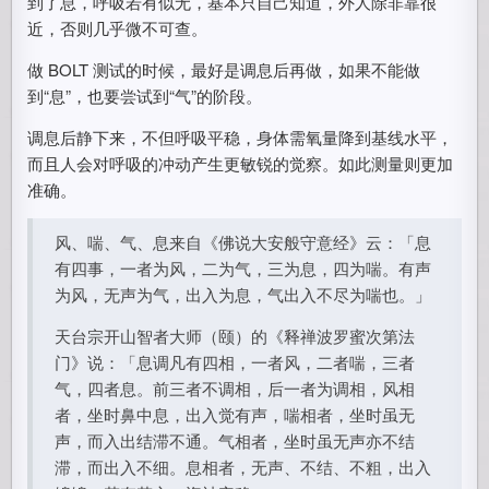
到了息，呼吸若有似无，基本只自己知道，外人除非靠很
近，否则几乎微不可查。
做 BOLT 测试的时候，最好是调息后再做，如果不能做
到“息”，也要尝试到“气”的阶段。
调息后静下来，不但呼吸平稳，身体需氧量降到基线水平，
而且人会对呼吸的冲动产生更敏锐的觉察。如此测量则更加
准确。
风、喘、气、息来自《佛说大安般守意经》云：「息
有四事，一者为风，二为气，三为息，四为喘。有声
为风，无声为气，出入为息，气出入不尽为喘也。」
天台宗开山智者大师（颐）的《释禅波罗蜜次第法
门》说：「息调凡有四相，一者风，二者喘，三者
气，四者息。前三者不调相，后一者为调相，风相
者，坐时鼻中息，出入觉有声，喘相者，坐时虽无
声，而入出结滞不通。气相者，坐时虽无声亦不结
滞，而出入不细。息相者，无声、不结、不粗，出入