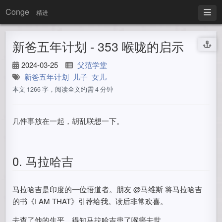
Conge
精进
新爸五年计划 - 353 喉咙的启示
2024-03-25
父范学堂
新爸五年计划
儿子
女儿
本文 1266 字，阅读全文约需 4 分钟
几件事放在一起，胡乱联想一下。
0. 马拉哈吉
马拉哈吉是印度的一位悟道者。朋友 @马维斯 将马拉哈吉
的书《I AM THAT》引荐给我。读后非常欢喜。
去查了他的生平，得知马拉哈吉患了喉癌去世。