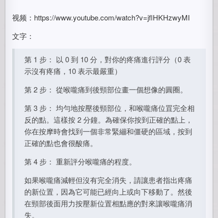
视频：https://www.youtube.com/watch?v=jflHKHzwyMI
文字：
第 1 步： 以 0 到 10 分，對你的疼痛進行評分（0 表
示沒有疼痛，10 表示最嚴重）
第 2 步： 從喉嚨痛到後頸部位畫一個想像的圓圈。
第 3 步： 均勻地按壓後頸部位，和喉嚨痛位罝完全相
反的點。這樣按 2 分鐘。為確保你按到正確的點上，
你在按摩時會找到一個非常緊繃和僵硬的區域，按到
正確的點也會很酸痛。
第 4 步： 重新評分喉嚨痛的程度。
如果喉嚨痛減輕但沒有完全消失，請讓患者指出疼痛
的新位置，因為它可能已經向上或向下移動了。然後
在頸部後面用力按壓新位置相點應的對來讓喉嚨痛消
失。