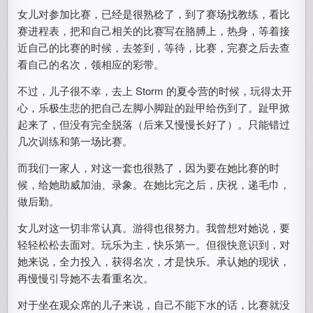
女儿对参加比赛，已经是很熟稔了，到了赛场找教练，看比
赛进程表，把和自己相关的比赛写在胳膊上，热身，等着接
近自己的比赛的时候，去签到，等待，比赛，完赛之后去查
看自己的名次，领相应的彩带。
不过，儿子很不幸，去上 Storm 的夏令营的时候，玩得太开
心，乐极生悲的把自己左脚小脚趾的趾甲给伤到了。趾甲掀
起来了，但没有完全脱落（后来又慢慢长好了）。只能错过
几次训练和第一场比赛。
而我们一家人，对这一套也很熟了，因为要在她比赛的时
候，给她助威加油、录象。在她比完之后，庆祝，递毛巾，
做后勤。
女儿对这一切非常认真。游得也很努力。我曾想对她说，要
轻轻松松去面对。玩乐为主，快乐第一。但很快意识到，对
她来说，全力投入，获得名次，才是快乐。承认她的现状，
再慢慢引导她不去看重名次。
对于坐在观众席的儿子来说，自己不能下水的话，比赛就没