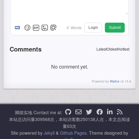
0
Words
Login
Submit
Comments
Latest
Oldest
Hottest
No comment yet.
Powered by
Waline
v2.15.8
脚踏实地
Contact me at:
本站总访问量
309568
次，本站访客数
250138
人次，本文总阅读
量
63
次
Site powered by
Jekyll
&
Github Pages
.
Theme designed by