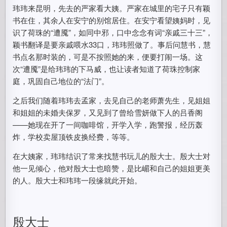
玮玮来昆明，先去的严家看大姨。严家在城里的宅子只有颖
书在住，其余人在安宁的别馆居住。在安宁看望姨妈时，见
识了荷珠的“遭魇”，如同中邪，口中念念有词“亲戚三十三”，
颖书翻译是要亲戚喂水33口，玮玮照做了。事后问慧书，慧
书点名那时装的，可是不按照她的来，便要打闹一场。这
次“遭魇”是给玮玮的下马威，也让读者知道了荷珠控制家
庭，巩固自己地位的“法门”。
之后我们随着玮玮去孟家，去见自己的老师萧先生，见姐姐
和姐姐的未婚夫保罗，又见到了曾给雪妍做下人的吕香阁
——她现在开了一间咖啡馆，开学入学，跑警报，经历轰
炸，学校卖屋顶铁皮换经费，等等。
在大姨家，玮玮结识了常来找慧书玩儿的殷大士。殷大士对
他一见倾心，他对殷大士也暗赞，是比嵋和自己的姐姐更美
的人。殷大士和玮玮一段缘就此开始。
殷大士