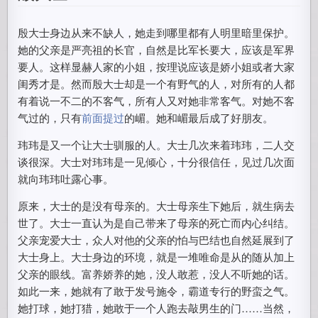
殷大士身边从来不缺人，她走到哪里都有人明里暗里保护。
她的父亲是严亮祖的长官，自然是比军长要大，应该是军界
要人。这样显赫人家的小姐，按理说应该是娇小姐或者大家
闺秀才是。然而殷大士却是一个有野气的人，对所有的人都
有着说一不二的不客气，所有人又对她非常客气。对她不客
气过的，只有
前面提过
的嵋。她和嵋最后成了好朋友。
玮玮是又一个让大士驯服的人。大士几次来着玮玮，二人交
谈很深。大士对玮玮是一见倾心，十分很信任，见过几次面
就向玮玮吐露心事。
原来，大士的是没有母亲的。大士母亲生下她后，就生病去
世了。大士一直认为是自己带来了母亲的死亡而内心纠结。
父亲宠爱大士，众人对他的父亲的怕与巴结也自然延展到了
大士身上。大士身边的环境，就是一堆唯命是从的随从加上
父亲的眼线。富养娇养的她，没人敢惹，没人不听她的话。
如此一来，她就有了敢于发号施令，霸道专行的野蛮之气。
她打球，她打猎，她敢于一个人跑去敲男生的门……当然，