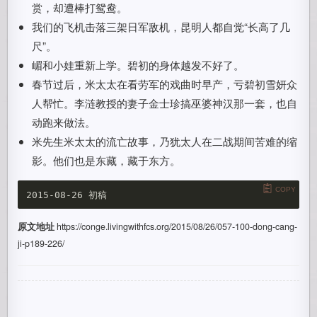
赏，却遭棒打鸳鸯。
我们的飞机击落三架日军敌机，昆明人都自觉“长高了几
尺”。
嵋和小娃重新上学。碧初的身体越发不好了。
春节过后，米太太在看劳军的戏曲时早产，亏碧初雪妍众
人帮忙。李涟教授的妻子金士珍搞巫婆神汉那一套，也自
动跑来做法。
米先生米太太的流亡故事，乃犹太人在二战期间苦难的缩
影。他们也是东藏，藏于东方。
COPY
原文地址
https://conge.livingwithfcs.org/2015/08/26/057-100-dong-cang-
ji-p189-226/