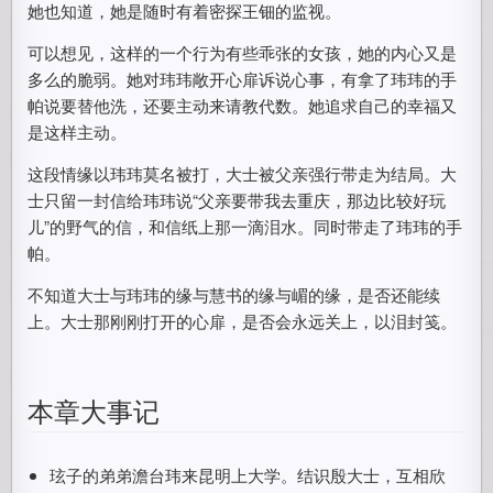
她也知道，她是随时有着密探王钿的监视。
可以想见，这样的一个行为有些乖张的女孩，她的内心又是
多么的脆弱。她对玮玮敞开心扉诉说心事，有拿了玮玮的手
帕说要替他洗，还要主动来请教代数。她追求自己的幸福又
是这样主动。
这段情缘以玮玮莫名被打，大士被父亲强行带走为结局。大
士只留一封信给玮玮说“父亲要带我去重庆，那边比较好玩
儿”的野气的信，和信纸上那一滴泪水。同时带走了玮玮的手
帕。
不知道大士与玮玮的缘与慧书的缘与嵋的缘，是否还能续
上。大士那刚刚打开的心扉，是否会永远关上，以泪封笺。
本章大事记
玹子的弟弟澹台玮来昆明上大学。结识殷大士，互相欣