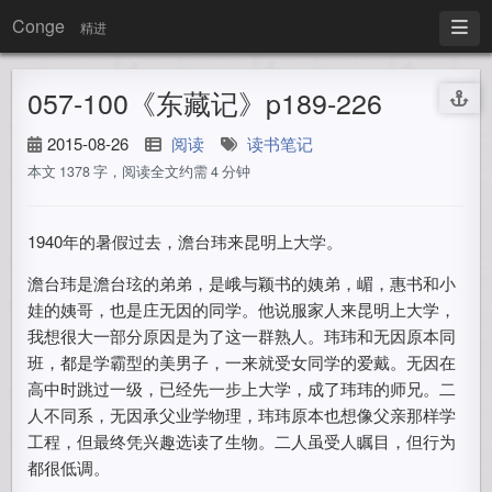
Conge
精进
057-100《东藏记》p189-226
2015-08-26
阅读
读书笔记
本文 1378 字，阅读全文约需 4 分钟
1940年的暑假过去，澹台玮来昆明上大学。
澹台玮是澹台玹的弟弟，是峨与颖书的姨弟，嵋，惠书和小
娃的姨哥，也是庄无因的同学。他说服家人来昆明上大学，
我想很大一部分原因是为了这一群熟人。玮玮和无因原本同
班，都是学霸型的美男子，一来就受女同学的爱戴。无因在
高中时跳过一级，已经先一步上大学，成了玮玮的师兄。二
人不同系，无因承父业学物理，玮玮原本也想像父亲那样学
工程，但最终凭兴趣选读了生物。二人虽受人瞩目，但行为
都很低调。