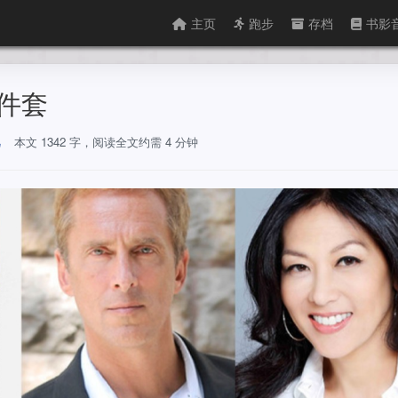
主页
跑步
存档
书影
三件套
儿
本文 1342 字，阅读全文约需 4 分钟