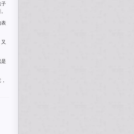
孩子
豪。
的表
，又
就是
竟，