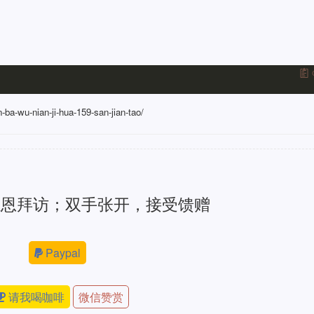
-ba-wu-nian-ji-hua-159-san-jian-tao/
感恩拜访；双手张开，接受馈赠
Paypal
请我喝咖啡
微信赞赏