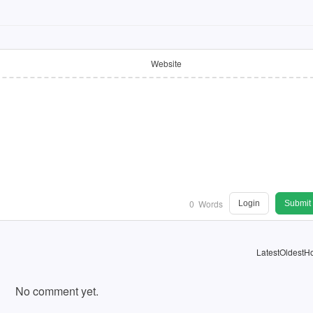
Website
0
Words
Login
Submit
Latest
Oldest
Ho
No comment yet.