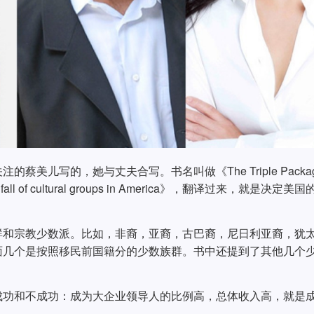
美儿写的，她与丈夫合写。书名叫做《The Triple Packa
rise and fall of cultural groups in America》，翻译过来，就是决定美
群和宗教少数派。比如，非裔，亚裔，古巴裔，尼日利亚裔，犹
面几个是按照移民前国籍分的少数族群。书中还提到了其他几个
成功和不成功：成为大企业领导人的比例高，总体收入高，就是