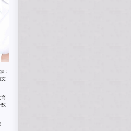
ge：
国的文
太裔
少数
成