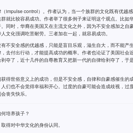
pulse control）。作者认为，当一个族群的文化既有优越
族群就比较容易成功。作者举了很多例子来证明这个观点。比如
干。同时，华裔在美国又在主流文化之外，因为不安全感加之自
华人文化强调吃苦耐劳。三者加在一起，就容易成功。
没有不安全感的优越感，只能是盲目乐观，滋生自大，而不能产
律，去付出行动，才能提高成功的概率。作者也论证了美国社会
给剥夺了，近十几件的自尊教育又把新一代的自律给剥夺了，于
们获得世俗意义上的成功，但是不安全感，自律和自豪感催生的
，人们也不会觉得幸福和开心。过度的自豪可能会造成歧视，过
则会丧失快乐。
如何培养孩子？
，取得对中华文化的身份认同。