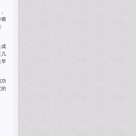
感，
华裔
豪
生成
近几
是早
成功
度的