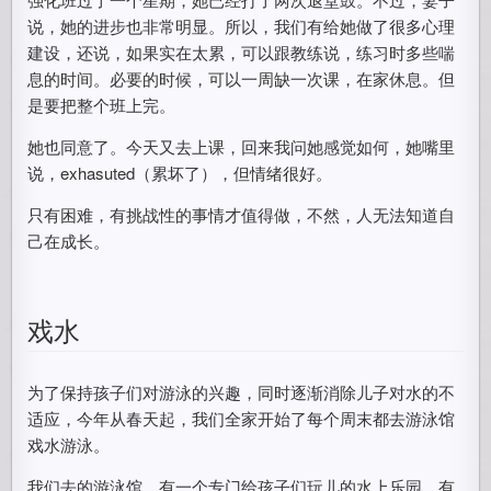
说，她的进步也非常明显。所以，我们有给她做了很多心理
建设，还说，如果实在太累，可以跟教练说，练习时多些喘
息的时间。必要的时候，可以一周缺一次课，在家休息。但
是要把整个班上完。
她也同意了。今天又去上课，回来我问她感觉如何，她嘴里
说，exhasuted（累坏了），但情绪很好。
只有困难，有挑战性的事情才值得做，不然，人无法知道自
己在成长。
戏水
为了保持孩子们对游泳的兴趣，同时逐渐消除儿子对水的不
适应，今年从春天起，我们全家开始了每个周末都去游泳馆
戏水游泳。
我们去的游泳馆，有一个专门给孩子们玩儿的水上乐园，有