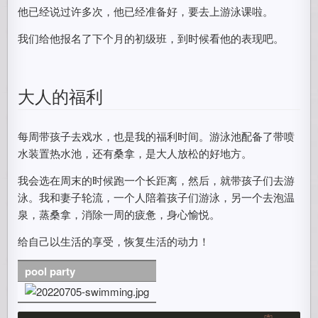
他已经说过许多次，他已经准备好，要去上游泳课啦。
我们给他报名了下个月的初级班，到时候看他的表现吧。
大人的福利
每周带孩子去戏水，也是我的福利时间。游泳池配备了带喷
水装置热水池，还有桑拿，是大人放松的好地方。
我会选在周末的时候跑一个长距离，然后，就带孩子们去游
泳。我和妻子轮流，一个人陪着孩子们游泳，另一个去泡温
泉，蒸桑拿，消除一周的疲惫，身心愉悦。
给自己以生活的享受，恢复生活的动力！
pool party