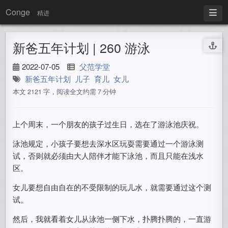
Conge
精进
新爸五年计划 | 260 游泳
2022-07-05
父范学堂
新爸五年计划
儿子
育儿
女儿
本文 2121 字，阅读全文约需 7 分钟
上个周末，一个朋友的孩子过生日，选在了游泳池庆祝。
泳池规定，小孩子要想去深水区玩耍需要通过一个游泳测
试，否则就必须由大人陪伴才能下泳池，而且只能在浅水
区。
女儿要想自由自在的不受限制的玩儿水，就需要通过这个测
试。
然后，我就看着女儿从泳池一侧下水，扑腾扑腾的，一直游