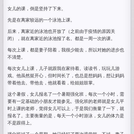
女儿的课，倒是坚持了下来。
先是在离家较远的一个泳池上课。
后来，离家近的泳池也开放了（之前由于疫情的原因关
闭），就在离家近的泳池报了名。都是一周一次的课。
每次上课，都是妻子陪着，我很少能去，所以对她的进步也
不清楚。
每次女儿上课，儿子就跟我在家待着。读读书，玩玩儿游
戏。他虽然挺开心，但时间长了，也总是想妈妈，想让妈妈
带着他去。带他去，他就看着，给姐姐鼓掌。
这个暑假，女儿报名了一个暑期强化班，每次一个小时，需
要有一定基础的小朋友才能参见。强化班的老师就是女儿平
时上课的老师，觉得女儿可以上，于是我们衡量了一下，就
报名了。主要衡量的是，每天一个小时游泳，女儿的体力是
不是跟得上。
强化班过了一个星期，她已经打了两次退堂鼓。不过，妻子