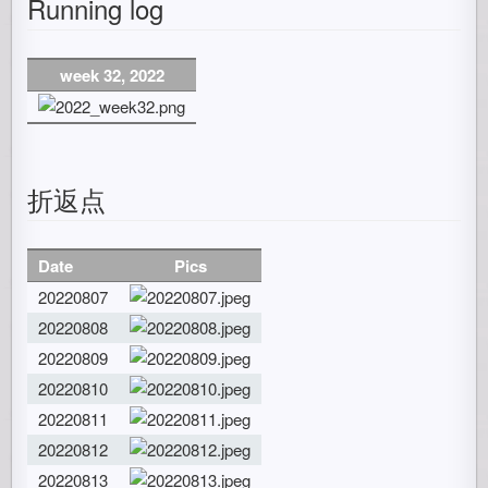
Running log
week 32, 2022
折返点
Date
Pics
20220807
20220808
20220809
20220810
20220811
20220812
20220813