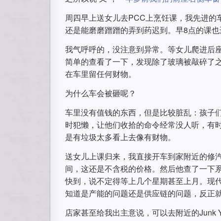
周四早上送女儿去PCC上烹饪课，我先进的
还是能磨磨蹭蹭的弄到药迟到。早8点的课也
我气呼呼的，没注意到异常。等女儿爬进后
简单的查看了一下，发现除了玻璃被敲碎了
在车里留任何财物。
为什么车会被砸呢？
车里没有值钱的东西，但是比较脏乱：孩子
时犯懒，让他们收拾的命令经常没人听，有
是有垃圾太多看上去像有财物。
送女儿上课归来，我直接开车到家附近的修汽
间，这还是不含税的价格。然后他查了一下
快到，说不定得等上几个星期甚至上月。现
知道是产能的问题还是供应链的问题，反正
店家甚至给我出主意说，可以去附近的Junk