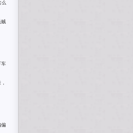
这么
毛贼
下车
量，
偏偏