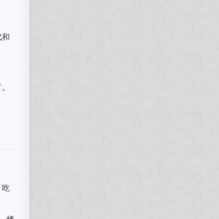
代和
了。
，吃
e，烤