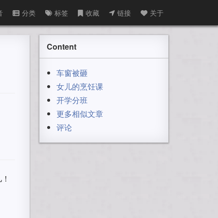
音
分类
标签
收藏
链接
关于
Content
车窗被砸
女儿的烹饪课
开学分班
更多相似文章
评论
儿！