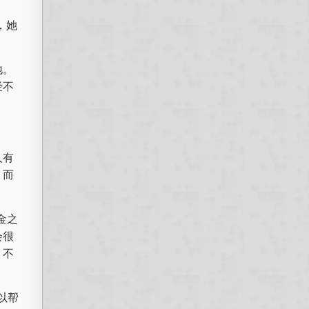
，她
地。
经不
人有
，而
金之
会很
，不
以帮