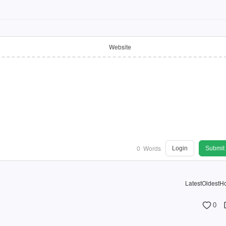
Website
0
Words
Login
Submit
Latest
Oldest
Ho
0