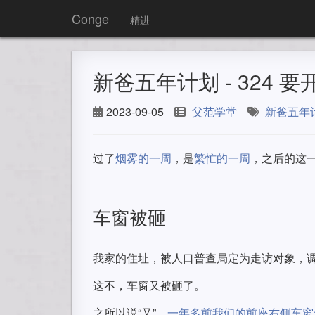
Conge
精进
新爸五年计划 - 324 
2023-09-05
父范学堂
新爸五年
过了
烟雾的一周
，是
繁忙的一周
，之后的这
车窗被砸
我家的住址，被人口普查局定为走访对象，
这不，车窗又被砸了。
之所以说“又”，
一年多前我们的前座右侧车窗