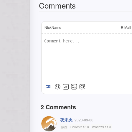
Comments
NickName
E-Mail
2
Comments
夜未央
2023-09-06
陕西
Chrome116.0
Windows 11.0