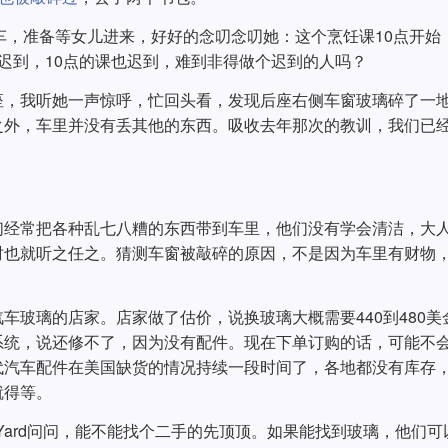
车，准备等女儿进来，好好的念叨念叨她：这个烹饪课10点开始
迟到，10点的课也迟到，难到非得做个迟到的人吗？
座，我听她一声惊呼，忙回头看，发现后座右侧车窗玻璃碎了一
之外，车里并没有丢其他的东西。吸收去年那次的教训，我们已
们经常把各种乱七八糟的东西带到车里，他们没有学会清洁，大
时也就听之任之。猜测车窗被敲碎的原因，不是因为车里有财物
车玻璃的店家。店家做了估价，说换玻璃大概需要440到480美
系统，说还修不了，因为没有配件。现在下单订购的话，可能不
代汽车配件在美国缺货的情况持续一段时间了，各地都没有库存
就得等。
 Yard问问，能不能找个二手的先顶顶。如果能找到玻璃，他们可