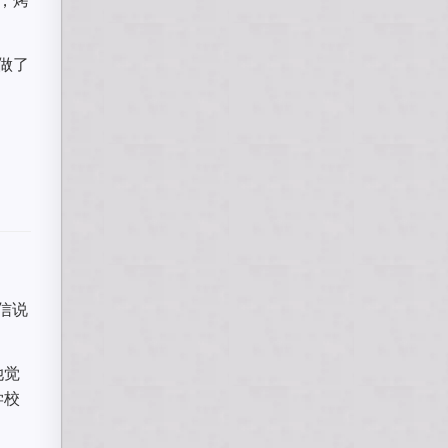
，做了
信说
她觉
学校