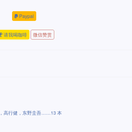
Paypal
请我喝咖啡
微信赞赏
，高行健，东野圭吾……13 本