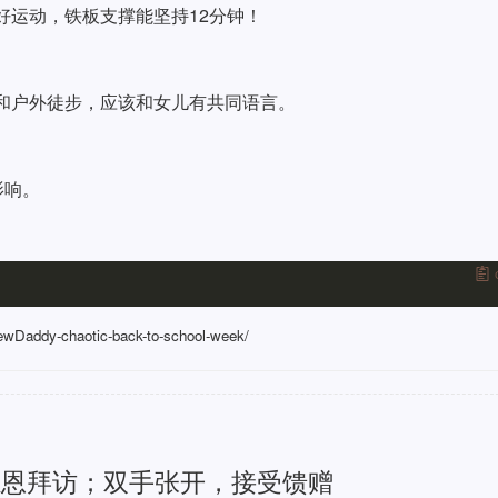
yen 爱好运动，铁板支撑能坚持12分钟！
好自然和户外徒步，应该和女儿有共同语言。
影响。
NewDaddy-chaotic-back-to-school-week/
感恩拜访；双手张开，接受馈赠