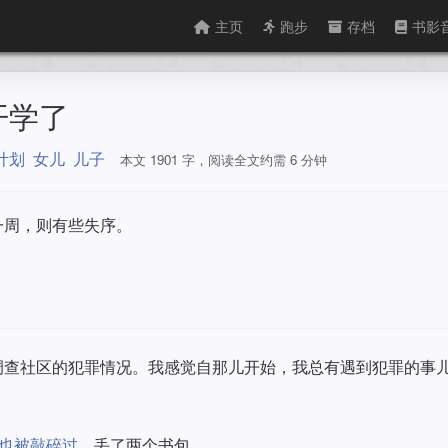
主页
跑步
存档
书影
要开学了
计划
女儿
儿子
本文 1901 字，阅读全文约需 6 分钟
一周，则有些失序。
调查社区的犯罪情况。我感觉自那儿开始，我总有遇到犯罪的事
也被敲碎过
，丢了两个书包。