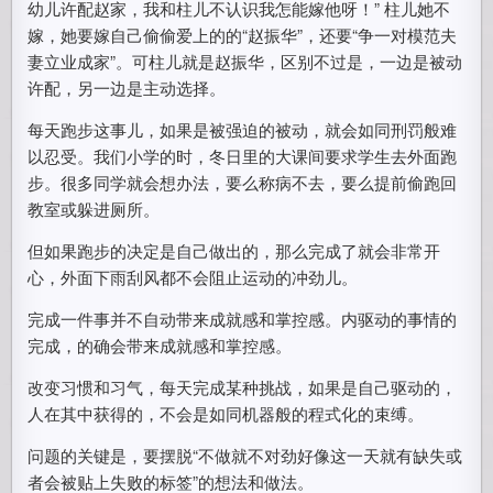
幼儿许配赵家，我和柱儿不认识我怎能嫁他呀！” 柱儿她不
嫁，她要嫁自己偷偷爱上的的“赵振华”，还要“争一对模范夫
妻立业成家”。可柱儿就是赵振华，区别不过是，一边是被动
许配，另一边是主动选择。
每天跑步这事儿，如果是被强迫的被动，就会如同刑罚般难
以忍受。我们小学的时，冬日里的大课间要求学生去外面跑
步。很多同学就会想办法，要么称病不去，要么提前偷跑回
教室或躲进厕所。
但如果跑步的决定是自己做出的，那么完成了就会非常开
心，外面下雨刮风都不会阻止运动的冲劲儿。
完成一件事并不自动带来成就感和掌控感。内驱动的事情的
完成，的确会带来成就感和掌控感。
改变习惯和习气，每天完成某种挑战，如果是自己驱动的，
人在其中获得的，不会是如同机器般的程式化的束缚。
问题的关键是，要摆脱“不做就不对劲好像这一天就有缺失或
者会被贴上失败的标签”的想法和做法。