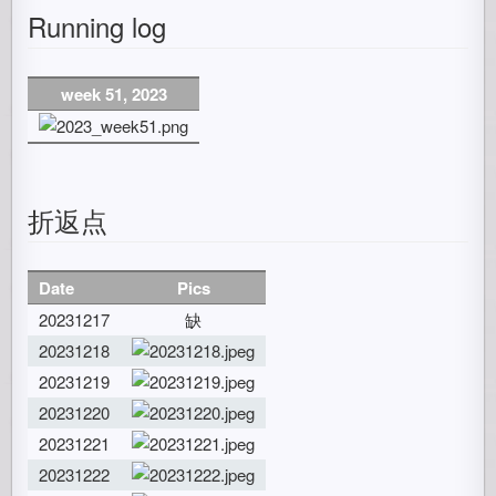
Running log
week 51, 2023
折返点
Date
Pics
20231217
缺
20231218
20231219
20231220
20231221
20231222