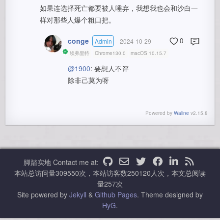
如果连选择死亡都要被人唾弃，我想我也会和沙白一
样对那些人爆个粗口把。
conge
Admin
2024-10-29
0
埃弗里特
Chrome130.0
macOS 10.15.7
@1900
: 要想人不评
除非己莫为呀
Powered by
Waline
v2.15.8
脚踏实地
Contact me at:
本站总访问量
309550
次，本站访客数
250120
人次，本文总阅读
量
257
次
Site powered by
Jekyll
&
Github Pages
.
Theme designed by
HyG
.