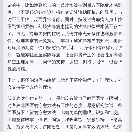
杂的多，比如遭到枪击的士兵常常被抬到后方医院后才感到
疼。《不要跟你妈争论》得作者记述遭劫匪枪击的经历，当
时不但不疼，反而异常冷静。同时，持续性疼痛病人身上找
不到组织损伤，幻肢疼痛病患提到的疼痛部位根本就不存在
了。可见，疼痛警报的拉响，受伤并非充分条件也非必要条
件。心理学家的研究揭示，学习了解疼痛相关的知识，将低
对疼痛的期待，使用安慰剂/假手术，让身体相信它得到了治
疗，就能减轻甚至消除疼痛。社会排挤产生的社会性疼痛会
加重生理疼痛，而同伴的支持，探望，拥抱，陪伴，也会降
低的痛感。
于是，疼痛的治疗与缓解，就有了药物治疗，心理疗法，社
会支持等全方位的疗法。
我喜欢这个作者的一点，是他没有被自己的西医学习限制，
对各种非西医的疗愈方法有开放的态度，愿意研究尝试一些
西医所不了解的疗愈方法。比如简单的睡眠、锻炼和社交。
比如整体医学，催眠，编织，呼吸训练，宗教祈祷，正念冥
想，斯多葛主义，佛陀思想…凡是对疼痛有效的方法，他都