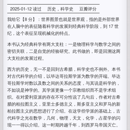
2025-01-12 读过
历史，科学史
豆瓣评分
我给它【8 分】：世界图景也就是世界观，指的是外部世界
在人脑中的表征随着科学的发展到经典科学阶段，到 17 世
纪，这个表征呈现机械化的特点。
本书认为经典科学有两大支柱：一是物理科学与数学之间的
密切关联，二是自觉的经验研究。此书做的，即是回溯这两
大支柱的发展过程。
西方的历史，无一不是回到古希腊，科学史也不例外。本书
对古代科学的介绍，以毕达哥拉斯学派为数学的开端。毕达
哥拉斯学对数以及数之间的关系的态度，与其说是科学的，
不如说是神学的。其学派更像一个宗教组织而不是学术组
织。在对爱利亚派的存在不可分性说了几句后，作者对古希
腊的柏拉图主义，亚里士多德主义，斯多亚主义和罗马的新
柏拉图主义的思想进行了介绍。在这学些学派的基础上，古
代科学之光在数学，几何，物理，天文，化学，占星学的闪
现一一得以介绍。这一时期跨越千年，到西罗马帝国灭亡。