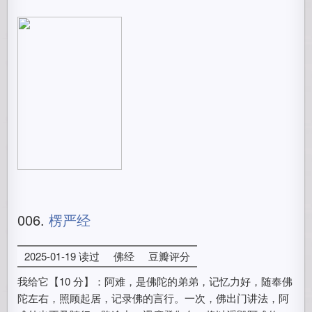
006.
楞严经
2025-01-19 读过
佛经
豆瓣评分
我给它【10 分】：阿难，是佛陀的弟弟，记忆力好，随奉佛
陀左右，照顾起居，记录佛的言行。一次，佛出门讲法，阿