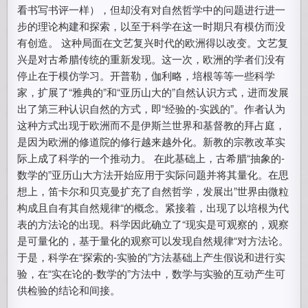
看书写书评一样），但却没有对自然哲学中的问题进行进一
步的理论构建和探索，以至于科学在这一时期只有模仿而没
有创造。 这种局面在文艺复兴时代的欧洲得以改变。文艺复
兴是对古希腊传统的重新发现。这一次，欧洲的学者们没有
停止在于模仿学习。开普勒，伽利略，培根等等一些科学
家，扩展了“雅典的”和“亚历山大的”自然认识方式，进而发展
出了第三种认识自然的方式，即“经验的-实践的”。作者认为
这种方式出现于欧洲而不是伊斯兰世界和基督教的拜占庭，
是因为欧洲的修道院的修行越来越外化。新教的宗教改革实
际上成了科学的一个推动力。 在此基础上，古希腊“抽象的-
数学的”亚历山大方法开始应用于实际问题并将其量化。在思
想上，笛卡尔和贝克曼扩充了自然哲学，发展出”世界由微粒
构成且自有其自然规律“的概念。紧接着，出现了以培根为代
表的方法论的出现。科学因此确立了“现实是可观察的，观察
是可量化的，基于量化的观察可以发现自然规律“对方法论。
于是，科学在“探索的-实验的”方法基础上产生假说和进行实
验，在“实在论的-数学的”方法中，数学与实验的互动产生可
供检验的结论和间接。