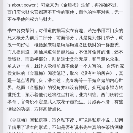
is about power.）可拿来为《金瓶梅》注解，再准确不过。
西门庆求财求官都离不开性的驱使，而他的性事对象，无一
不在乎他的权力与财力。
书中各类帮闲，对僧道的描写实在有趣。若把书用西门庆的
死大概分为前后二部分，前面部分，凡是提到佛门弟子，就
没一句好话，概括起来就是诲淫诲盗贪图钱财的一群贼秃。
而凡提到道，则仙风道骨超越凡尘，不但算命算的准，还不
受钱财。而后半部分，则是道士贪淫无度，和尚渡化众生。
单从这一点，就让人觉得前后不像是一个人写的。 台湾作家
侯文咏的《金瓶梅》阅读笔记，取名《没有神的所在》，真
是一笔点透西门庆，潘金莲，庞春梅等一干短命鬼的内心世
界。然而《金瓶梅》的视角并非没有神明。众死鬼永福寺转
世托生，预示着他们还将红尘打滚，业力纠缠。西门庆转生
孝哥，官哥说不定是武大或花子虚托生。月娘再不济，有些
读经的功德，方得高僧点化。
《金瓶梅》写私房事，适合私下读，可说是私房小说，却用
了借用了话本的形式，不知是否有说书先生真的在茶坊酒肆