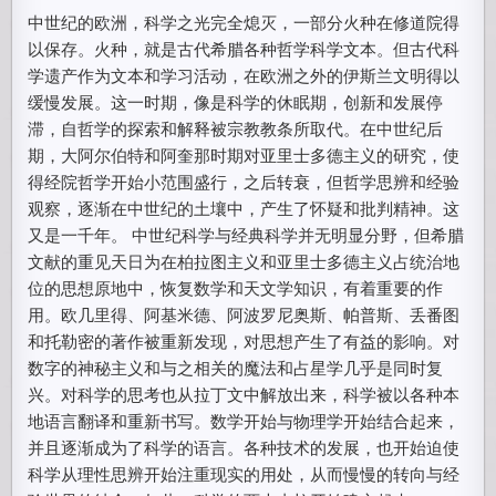
中世纪的欧洲，科学之光完全熄灭，一部分火种在修道院得
以保存。火种，就是古代希腊各种哲学科学文本。但古代科
学遗产作为文本和学习活动，在欧洲之外的伊斯兰文明得以
缓慢发展。这一时期，像是科学的休眠期，创新和发展停
滞，自哲学的探索和解释被宗教教条所取代。在中世纪后
期，大阿尔伯特和阿奎那时期对亚里士多德主义的研究，使
得经院哲学开始小范围盛行，之后转衰，但哲学思辨和经验
观察，逐渐在中世纪的土壤中，产生了怀疑和批判精神。这
又是一千年。 中世纪科学与经典科学并无明显分野，但希腊
文献的重见天日为在柏拉图主义和亚里士多德主义占统治地
位的思想原地中，恢复数学和天文学知识，有着重要的作
用。欧几里得、阿基米德、阿波罗尼奥斯、帕普斯、丢番图
和托勒密的著作被重新发现，对思想产生了有益的影响。对
数字的神秘主义和与之相关的魔法和占星学几乎是同时复
兴。对科学的思考也从拉丁文中解放出来，科学被以各种本
地语言翻译和重新书写。数学开始与物理学开始结合起来，
并且逐渐成为了科学的语言。各种技术的发展，也开始迫使
科学从理性思辨开始注重现实的用处，从而慢慢的转向与经