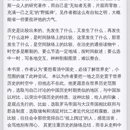
斯一众人的研究著作，而自己是“无知者无畏，片面而零散，
充满一己之见”的“野狐禅“。见作者都这么有自知之明，大概
能省一些要批评他的力气。
历史是比较出来的。先发生了什么，又发生了什么，再发生
了什么这种，是时间脉络上的比较。这里发生了什么，那里
发生了什么，是空间脉络上的比较。在治史的通俗读物中，
时空多是断裂的。要么节选一定地域，按时间叙述；要么选
中一时，写各地交互。种种割裂图景，难以整合。
本书里，作者认为“要想看清中国史，必须了解世界史”，小
范围的做了此种尝试。 本以为作者要把一地之历史置于世界
历史的时空中，但他志不在此。他更愿意在世界历史范围
内，选取与自己讨论的中国历史时期类似的地区，与中国加
以对比，以突出中国历史的特质。这种比较，给人的印象，
是观点先行的。比如，选取罗马帝国与大汉帝国相比联邦与
郡县制度，选取缅甸和清廷对比二者近代化过程腐败。这种
比较，往往会令那些觉得自己“祖上阔过”的人，感觉沮丧，
会骂他别有用心。 其更注重历史的脉络总结，而非从史料中