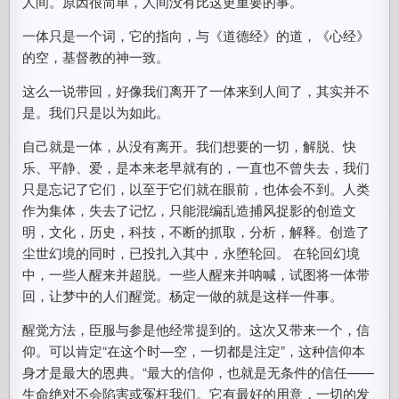
人间。原因很简单，人间没有比这更重要的事。
一体只是一个词，它的指向，与《道德经》的道，《心经》
的空，基督教的神一致。
这么一说带回，好像我们离开了一体来到人间了，其实并不
是。我们只是以为如此。
自己就是一体，从没有离开。我们想要的一切，解脱、快
乐、平静、爱，是本来老早就有的，一直也不曾失去，我们
只是忘记了它们，以至于它们就在眼前，也体会不到。人类
作为集体，失去了记忆，只能混编乱造捕风捉影的创造文
明，文化，历史，科技，不断的抓取，分析，解释。创造了
尘世幻境的同时，已投扎入其中，永堕轮回。 在轮回幻境
中，一些人醒来并超脱。一些人醒来并呐喊，试图将一体带
回，让梦中的人们醒觉。杨定一做的就是这样一件事。
醒觉方法，臣服与参是他经常提到的。这次又带来一个，信
仰。可以肯定“在这个时—空，一切都是注定”，这种信仰本
身才是最大的恩典。“最大的信仰，也就是无条件的信任——
生命绝对不会陷害或冤枉我们。它有最好的用意，一切的发