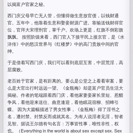
以揭富户官家之秘。
西门庆父母早亡无人管，但懂得做生意放官债，以钱财通
官。五年中，他靠着生意和娶妾财源广进。靠输送钱财得官
位，官拜大宋理刑官，掌千户。欢场上更是，红旗不倒彩旗
飘飘。 按照阶级来看，西门官人下接平民上接京官，是《水
浒传》中的怒汉世界与《红楼梦》中的高门贵族中间的官
绅。
于是借着写西门庆，我们可以看到底层互害，中层荒淫，高
层腐败。
老百姓于官家，是有距离的。要么是公堂之上看看审案，要
么是大官出行时远远一望。《金瓶梅》却是富户官员生活大
揭秘。作者的笔端跟着西门庆，看他家妻妾家长里短、惹醋
争风，看他迎来送往、曲意逢迎，看他眠花宿柳、招蜂引
蝶。 因为大篇幅描述了男女性事，《金瓶梅》得了淫书之
名，遭封禁。封禁反而成就其名。为有人说淫者见淫，智者
见智。据说王尔德有句名言：万事皆性事，唯性非性，权
也。（Everything in the world is about sex except sex. Sex