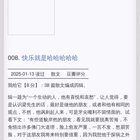
008.
快乐就是哈哈哈哈哈
2025-01-13 读过
散文
豆瓣评分
我给它【8 分】：38 篇散文编成四辑。
辑一题为“一个生动的人，他有喜悦和哀愁”，让人觉得，要
是认识梁先生的话，最好是做他的朋友，或者和他有相同的
观点，不然，他讽刺起人来，可是牙尖嘴利不留情面的。试
看下文： “有些道貌岸然的朋友，看见我就要脱离苦海，不
免悟出许多佛门大道理，脸上愈发严重，一言不发，愁眉苦
脸，对于这朋友我将来特别要借重，因为我想他于探病之外