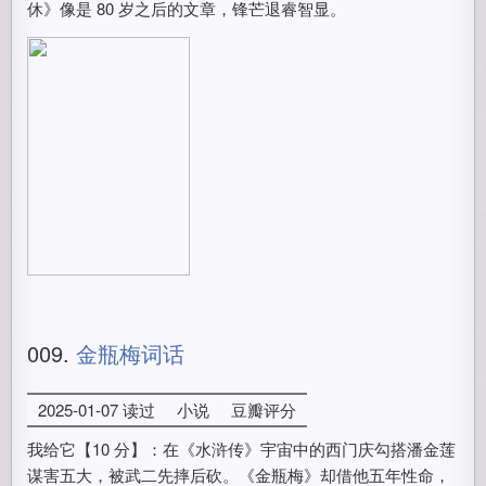
休》像是 80 岁之后的文章，锋芒退睿智显。
009.
金瓶梅词话
2025-01-07 读过
小说
豆瓣评分
我给它【10 分】：在《水浒传》宇宙中的西门庆勾搭潘金莲
谋害五大，被武二先摔后砍。《金瓶梅》却借他五年性命，