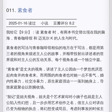
011.
素食者
2025-01-16 读过
小说
豆瓣评分 8.2
我给它【9 分】：读 素食者 时，有两本书交替出现在我的脑
海，青春咖啡馆 和 迈克尔 K 的人生与时代。
素食者的写法与青春咖啡馆相似的地方在于写法，都是用第
三者的视角来描述主人公的故事，并顺带投射出讲述者的世
界观和对主人公的互动关系。每个视角各成一个独立中篇。
“素食者”是丈夫的视角，讲述了主人公因由一个梦忽然厌恶
起肉食并肉食者来。而周围的肉食者也对她一点不客气，婚
内性暴力，社交冷暴力，原生家庭强迫一一落到她身上，导
致家庭聚会以割腕收场。
“胎记”是姐夫视角，姐夫是个艺术家却对小姨子也就是主人
公陷入性幻想，且一步步用艺术创作之名，借主人公对讲自
己变为植物的执念，将幻想变成苟且。考虑到事发的时候主