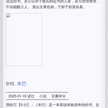
说这部书。若它仅存于能买的起书的人家，其写世情警世，
不知能醒几人。 愿众生离色相，于财于权莫执着。
010.
本巴
2025-01-18 读过
小说
豆瓣评分
我给它【9 分】：［本巴］是一本阅读体验很奇特的书。在