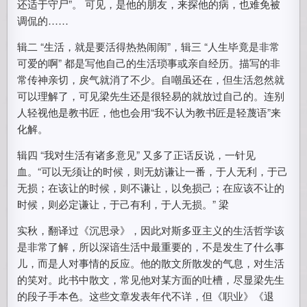
还适于守尸”。 可见，是他的朋友，来探他的病，也难免被
调侃的……
辑二 “生活，就是要活得热热闹闹”，辑三 “人生毕竟是非常
可爱的啊” 都是写他自己的生活琐事或亲自经历。描写的非
常传神亲切，戾气就消了不少。自嘲虽还在，但生活忽然就
可以理解了，可见梁先生还是很轻易的就放过自己的。连别
人轻视他是教书匠，他也会用“我不认为教书匠是轻蔑语”来
化解。
辑四 “我对生活有诸多意见” 又多了正话反说，一针见
血。“可以无须让的时候，则无妨谦让一番，于人无利，于己
无损；在该让的时候，则不谦让，以免损己；在应该不让的
时候，则必定谦让，于己有利，于人无损。” 梁
实秋，翻译过《沉思录》，因此对斯多亚主义的生活哲学该
是非常了解，所以深谙生活中最重要的，不是发生了什么事
儿，而是人对事情的反应。他的散文所散发的气息，对生活
的笑对。此书中散文，常见他对某方面的吐槽，尽显梁先生
的段子手本色。这些文章发表年代不详，但《职业》《退