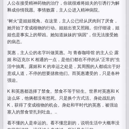
人公在接受精神药物的治疗，你就很难将姐夫的引诱行为解
释成你情我愿。事情败露，主人公进入精神病院。
“树火”是姐姐视角。在这里，主人公已经从厌肉到了厌食，
她开始了变成植物的行动。姐姐出资又照顾。但仔细读，姐
姐也是事实上的帮凶。她知道妹妹的“病因”，但无法接受她
的病态。
英惠，主人公的名字叫做英惠。与 青春咖啡馆 的主人公 露
姬 和迈克尔 K 相通的一点，是他们都在不停的从“正常的”生
活中抽离。露姬和 K 的幸运之处是，其周围的人都或出于好
意或人道，不停的想要拯救他们。而英惠遭受的，只是各种
强迫。
K 和英惠都选择了禁食。禁食不等于轻生。世界对英惠和 K
这么坏，他俩都没有想死。只是换个方式活。身处战乱的
K，获得了变成植物的机会。身处和平时代的英惠，被强迫
塞入的禁食管扎到吐血。..
看不懂的人是幸运的。看不懂悲剧的，说明生活中大概率没