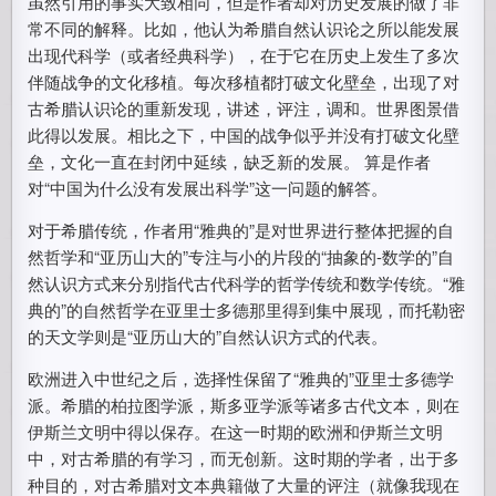
虽然引用的事实大致相同，但是作者却对历史发展的做了非
常不同的解释。比如，他认为希腊自然认识论之所以能发展
出现代科学（或者经典科学），在于它在历史上发生了多次
伴随战争的文化移植。每次移植都打破文化壁垒，出现了对
古希腊认识论的重新发现，讲述，评注，调和。世界图景借
此得以发展。相比之下，中国的战争似乎并没有打破文化壁
垒，文化一直在封闭中延续，缺乏新的发展。 算是作者
对“中国为什么没有发展出科学”这一问题的解答。
对于希腊传统，作者用“雅典的”是对世界进行整体把握的自
然哲学和“亚历山大的”专注与小的片段的“抽象的-数学的”自
然认识方式来分别指代古代科学的哲学传统和数学传统。“雅
典的”的自然哲学在亚里士多德那里得到集中展现，而托勒密
的天文学则是“亚历山大的”自然认识方式的代表。
欧洲进入中世纪之后，选择性保留了“雅典的”亚里士多德学
派。希腊的柏拉图学派，斯多亚学派等诸多古代文本，则在
伊斯兰文明中得以保存。在这一时期的欧洲和伊斯兰文明
中，对古希腊的有学习，而无创新。这时期的学者，出于多
种目的，对古希腊对文本典籍做了大量的评注（就像我现在