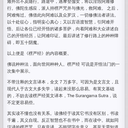
难外出不及随行。路途中，遇摩登伽女，将以淫毁阿难修
行。佛陀生感应，派人持楞严咒并与佛光，救阿难。 之后，
阿难悔过。佛借此向阿难以及众罗汉，一切修佛法者讲法。
以十处征心，指明妄心真心；又以言语渡智慧，引阿难开
悟。后让各位已经开悟的诸多菩萨，向着阿难和大众讲述自
己的开悟经历，让阿难印证。最后讲述了修行路上的种种障
碍，即五十阴魔。
以上便是《楞严经》的内容概要。
佛说种种法，面向世间种种人。楞严经 可说是开悟法门的一
次集中展示。
不带注释的文言译本，全文 7 万多字。可因为是文言文，且
现代人于古文大多失学，读起来没那么容易。有英文基础
的，不妨去读楞严经英文译本，The Surangama Sutra，说
不定更容易些。
其实读不懂也没有关系。读佛经于读其它书没有区别，书读
千遍，其义自现。反正智慧也不在书中，而在读中。就如同
汉译的楞严咒，只有音译，不能望字生意义，甚至无需知道