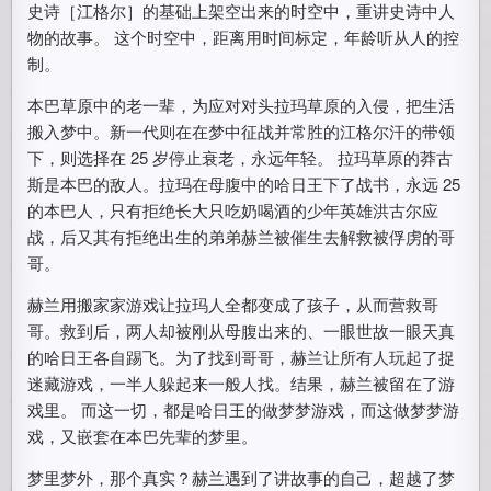
史诗［江格尔］的基础上架空出来的时空中，重讲史诗中人
物的故事。 这个时空中，距离用时间标定，年龄听从人的控
制。
本巴草原中的老一辈，为应对对头拉玛草原的入侵，把生活
搬入梦中。新一代则在在梦中征战并常胜的江格尔汗的带领
下，则选择在 25 岁停止衰老，永远年轻。 拉玛草原的莽古
斯是本巴的敌人。拉玛在母腹中的哈日王下了战书，永远 25
的本巴人，只有拒绝长大只吃奶喝酒的少年英雄洪古尔应
战，后又其有拒绝出生的弟弟赫兰被催生去解救被俘虏的哥
哥。
赫兰用搬家家游戏让拉玛人全都变成了孩子，从而营救哥
哥。救到后，两人却被刚从母腹出来的、一眼世故一眼天真
的哈日王各自踢飞。为了找到哥哥，赫兰让所有人玩起了捉
迷藏游戏，一半人躲起来一般人找。结果，赫兰被留在了游
戏里。 而这一切，都是哈日王的做梦梦游戏，而这做梦梦游
戏，又嵌套在本巴先辈的梦里。
梦里梦外，那个真实？赫兰遇到了讲故事的自己，超越了梦