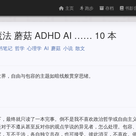
主页
跑步
存档
书影
 蘑菇 ADHD AI …… 10 本
书笔记
哲学
心理学
AI
蘑菇
小说
散文
世界，自由与包容的主题如暗线般贯穿思绪。
下，最终就只读了一本完事。倒不是我不喜欢政治哲学或自由主
是对于不遵从甚至反对你的观点学说的异见者，怎么处理。包容
家，互不干涉，各自独立共存，也可接受。彼此消灭，不喜欢。