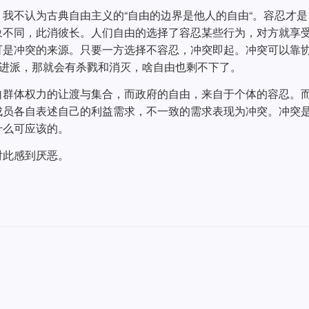
我不认为古典自由主义的“自由的边界是他人的自由“。容忍才是
象不同，此消彼长。人们自由的选择了容忍某些行为，对方就享
可是冲突的来源。只要一方选择不容忍，冲突即起。冲突可以靠
激进派，那就会有杀戮和消灭，啥自由也剩不下了。
自群体权力的让渡与集合，而政府的自由，来自于个体的容忍。
成员各自表述自己的利益需求，不一致的需求表现为冲突。冲突
什么可应该的。
对此感到厌恶。