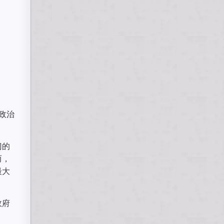
政治
门的
而，
最大
政府