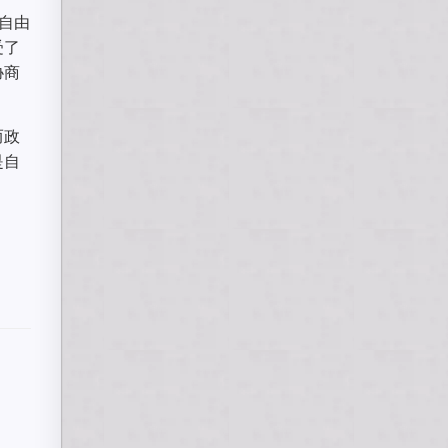
自由
受了
协商
而政
是自