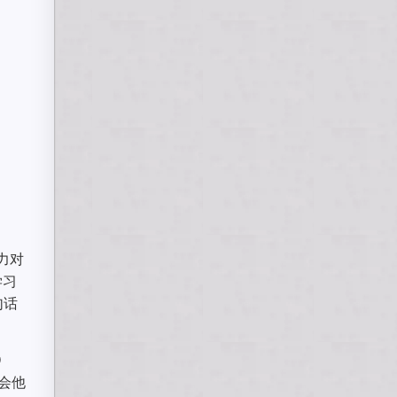
力对
学习
句话
D
会他