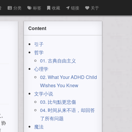
音
分类
标签
收藏
链接
关于
Content
引子
哲学
01. 古典自由主义
心理学
02. What Your ADHD Child
Wishes You Knew
文学小说
03. 比句點更悲傷
04. 时间从来不语，却回答
义。
了所有问题
、协
魔法
依