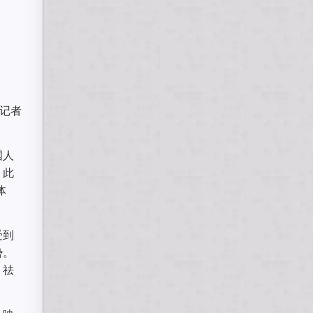
，记者
国人
。此
体
受到
势。
，祛