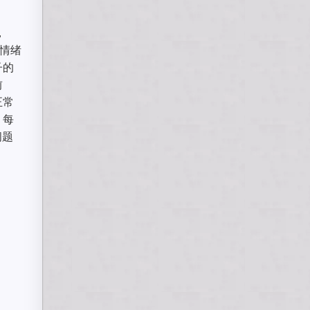
，
的情绪
子的
前
正常
：每
问题