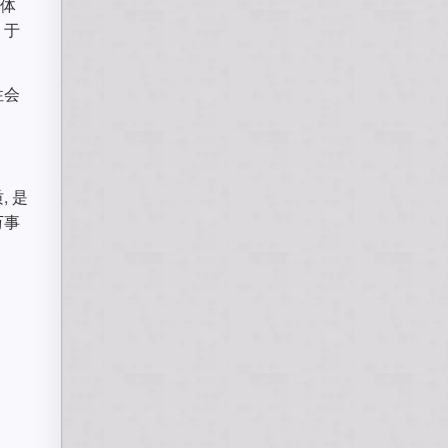
些体
。于
性会
 是
万事