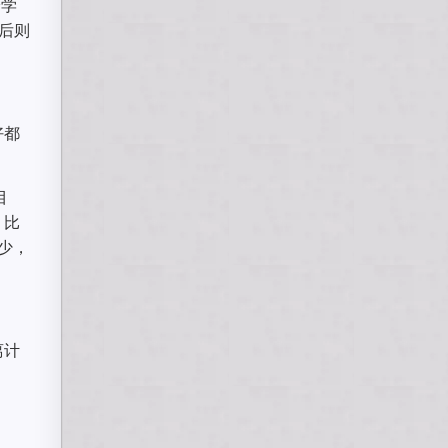
论学
后则
好都
目
，比
少，
离计