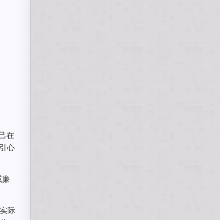
己在
引心
威廉
。实际