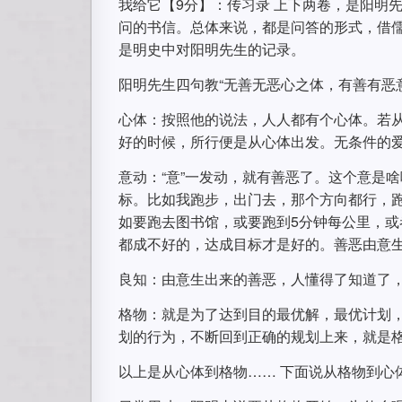
我给它【9分】：传习录 上下两卷，是阳明
问的书信。总体来说，都是问答的形式，借儒
是明史中对阳明先生的记录。
阳明先生四句教“无善无恶心之体，有善有恶
心体：按照他的说法，人人都有个心体。若
好的时候，所行便是从心体出发。无条件的
意动：“意”一发动，就有善恶了。这个意是
标。比如我跑步，出门去，那个方向都行，
如要跑去图书馆，或要跑到5分钟每公里，
都成不好的，达成目标才是好的。善恶由意
良知：由意生出来的善恶，人懂得了知道了
格物：就是为了达到目的最优解，最优计划
划的行为，不断回到正确的规划上来，就是
以上是从心体到格物…… 下面说从格物到心