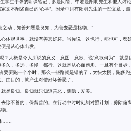
先生学生手录的听课笔记，多是问答。中卷是阳明先生和他人讨
家文本阐述自己的“心学”。附录中则有阳明先生的一些文章，最
意之动，知善知恶是良知，为善去恶是格物。”
从心体观世事，就没有善恶好坏。当你说，这也行，那也可，都
爱便是从心体出发。
啥呢？大概是今人所说的意义，意图，意欲。说“意欲何为”，就是
跑多久，多远，多慢，都行。这就是从心而跑步。一旦有个目标
或者要要跑一个小时，那么一些路就是错的了，太快太慢，跑多跑
生。由目的，就产生对错好坏善恶了。
，就是良知。良知就只知道善恶，恻隐，爱美。
，去除不善的，保留善的。在行动中时时刻刻对照计划，剪除偏
格物。
体……