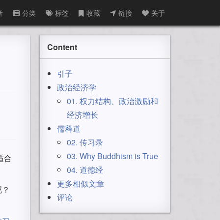
音
分类
标签
收藏
链接
关于
Content
引子
政治经济学
01. 权力结构、政治激励和
经济增长
儒释道
02. 传习录
03. Why Buddhism is True
适合
04. 道德经
更多相似文章
呢？
评论