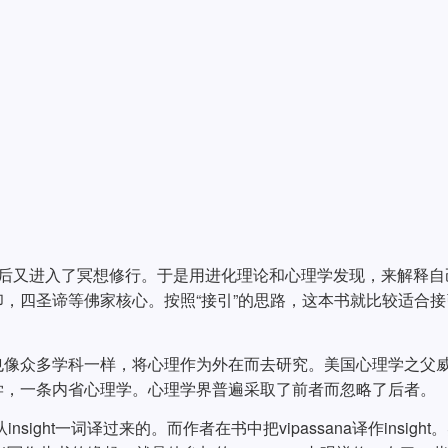
然后又进入了冥想修行。于是用进化理论和心理学发现，来解释自
，四圣谛等佛家核心。按照“接引”的思路，这本书就比较适合接
也像众多学科一样，将心理作为外在而去研究。美国心理学之父
学，一条内省心理学。心理学界普遍采取了前者而忽略了后者。
ght一词译过来的。而作者在书中把vipassana译作insight