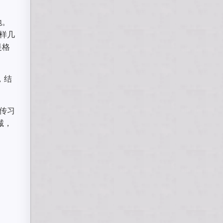
地。
样几
是格
，结
传习
诚，