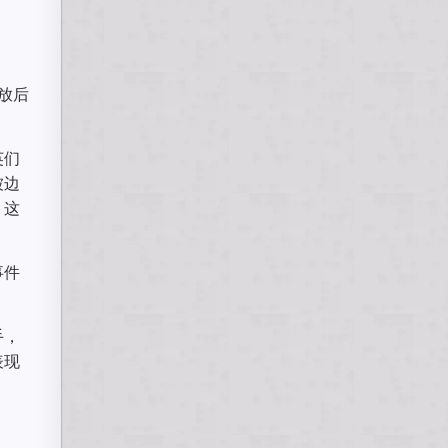
放后
英们
被边
。这
事件
手，
表现