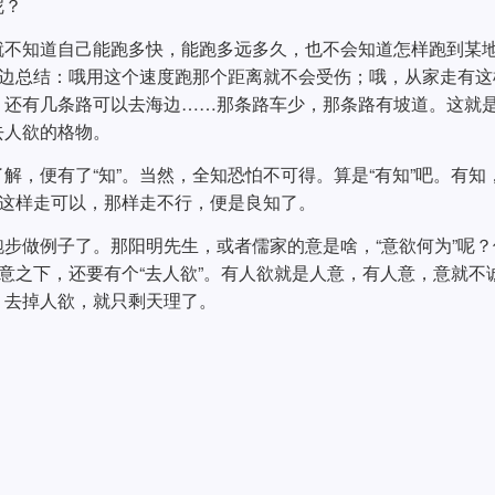
呢？
就不知道自己能跑多快，能跑多远多久，也不会知道怎样跑到某
一边总结：哦用这个速度跑那个距离就不会受伤；哦，从家走有这
，还有几条路可以去海边……那条路车少，那条路有坡道。这就
去人欲的格物。
解，便有了“知”。当然，全知恐怕不可得。算是“有知”吧。有知
馆这样走可以，那样走不行，便是良知了。
步做例子了。那阳明先生，或者儒家的意是啥，“意欲何为”呢？
的意之下，还要有个“去人欲”。有人欲就是人意，有人意，意就不
。去掉人欲，就只剩天理了。