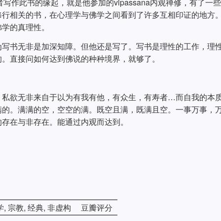
。作者写作此书的缘起，就是他参加的vipassana内观禅修，有了一
修行相关的书，在心理学与佛学之间看到了许多互相印证的地方
佛学的真理性。
为写书无非是加深知障。但他还是写了。写书是理性的工作，理
的。直接问如何达到佛说的种种境界，就够了。
私欲无非来自于以为有我有他，有众生，有寿者…而自我的本质,
满的。满满的空，空空的满。既空且满，既满且空。一事万事，
的存在与非存在。能通过内观而达到。
, 宗教, 经典, 非虚构
豆瓣评分