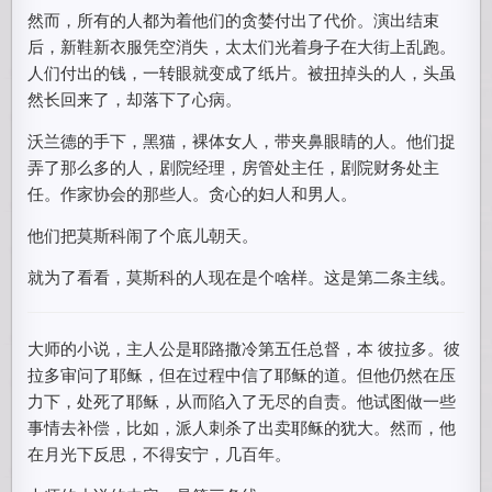
然而，所有的人都为着他们的贪婪付出了代价。演出结束
后，新鞋新衣服凭空消失，太太们光着身子在大街上乱跑。
人们付出的钱，一转眼就变成了纸片。被扭掉头的人，头虽
然长回来了，却落下了心病。
沃兰德的手下，黑猫，裸体女人，带夹鼻眼睛的人。他们捉
弄了那么多的人，剧院经理，房管处主任，剧院财务处主
任。作家协会的那些人。贪心的妇人和男人。
他们把莫斯科闹了个底儿朝天。
就为了看看，莫斯科的人现在是个啥样。这是第二条主线。
大师的小说，主人公是耶路撒冷第五任总督，本 彼拉多。彼
拉多审问了耶稣，但在过程中信了耶稣的道。但他仍然在压
力下，处死了耶稣，从而陷入了无尽的自责。他试图做一些
事情去补偿，比如，派人刺杀了出卖耶稣的犹大。然而，他
在月光下反思，不得安宁，几百年。