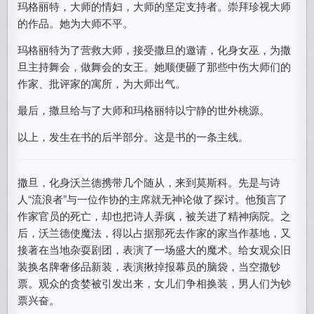
玛格丽特，大师的情妇，大师的坚定支持者。崇拜珍视大师
的作品。她为大师不平。
玛格丽特为了营救大师，接受撒旦的邀请，化身女巫，为撒
旦主持舞会，做舞会的女王。她顺便砸了那些中伤大师们的
作家、批评家的寓所，为大师出气。
最后，撒旦给与了大师和玛格丽特以宁静的世外桃源。
以上，发生在书的后半部分。这是书的一条主线。
撒旦，化身沃兰德携带几个随从，来到莫斯科。先是与诗
人“流浪者”与一位作协的主席就无神论做了探讨。他预言了
作家官员的死亡，却也把诗人弄疯，被关进了精神病院。之
后，沃兰德使魔法，得以占据那死去作家的家当作基地，又
接著在当地杂耍剧团，表演了一场盛大的魔术。给女观众旧
装换名牌奢侈品新装，表演揪掉报幕员的脑袋，当空撒钞
票。观众的贪婪被引发出来，女儿们争相换装，男人们为钞
票兴奋。