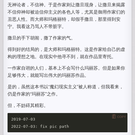
无神论者，不信神。于是作家则让撒旦现身，让撒旦来揭露
不信仰神却被迫信仰主义的各色人等，尤其是御用作家们的
丑恶人性。而大师和玛格丽特，却假手撒旦，那里得到安
宁。我看这乃骂人不带脏字。
撒旦的手下胡闹，撒了作家的气。
得到好的结局的，是大师和玛格丽特。这是作家给自己的虚
构的理想之地。在现实中他寻不到，就在作品里寄托。
一作家自诩的人们，基本上不会写什么玛丽苏。但是如果你
足够伟大，就能写出伟大的玛丽苏作品。
是的，虽然这本书以“魔幻现实主义”被人称道，但我看来，
仍是作家的“玛丽苏”之作。
但，不妨碍其精彩。
COPY
2019-07-03
