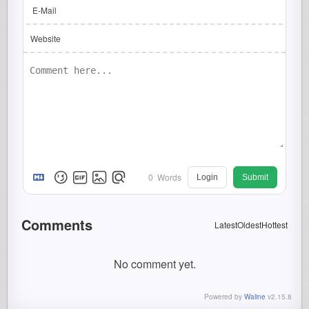
E-Mail
Website
0
Words
Login
Submit
Comments
Latest
Oldest
Hottest
No comment yet.
Powered by
Waline
v2.15.8