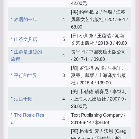
42.00元
[美] 约翰·欧文 / 孙璐 / 江苏
*
独居的一年
4
凤凰文艺出版社 / 2017-8-1 /
68.00
[日] 小川糸 / 王蕴洁 / 湖南
*
山茶文具店
5
文艺出版社 / 2018-3 / 49.80
*
生命是孤独的
贾平凹 / 中国友谊出版公司
4
旅程
/ 2017-11 / 39.80
[加] 罗伯特·索耶 / 牛振宇、
*
平行的世界
3
夏星、戴媛 / 上海译文出版
社 / 2016-4 / 139.00
[美] 卡勒德·胡赛尼 / 李继宏
*
灿烂千阳
4
/ 上海人民出版社 / 2007-9 /
28.00元
*
The Rosie Res
Text Publishing Company /
4
ult
2019-6-14 / $26.99
[英] 格雷戈·麦吉沃恩 (Greg
McKeown) / 邵信芳 / 浙江