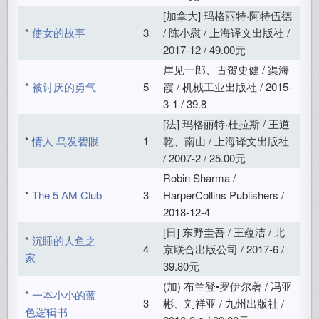
[加拿大] 玛格丽特·阿特伍德
*
使女的故事
3
/ 陈小慰 / 上海译文出版社 /
2017-12 / 49.00元
岸见一郎、古贺史健 / 渠海
*
被讨厌的勇气
5
霞 / 机械工业出版社 / 2015-
3-1 / 39.8
[法] 玛格丽特·杜拉斯 / 王道
*
情人 乌发碧眼
1
乾、南山 / 上海译文出版社
/ 2007-2 / 25.00元
Robin Sharma /
*
The 5 AM Club
3
HarperCollins Publishers /
2018-12-4
[日] 东野圭吾 / 王蕴洁 / 北
*
沉睡的人鱼之
4
京联合出版公司 / 2017-6 /
家
39.80元
(加) 布兰登•罗伊尔著 / 冯亚
*
一本小小的蓝
3
彬、刘祥亚 / 九州出版社 /
色逻辑书