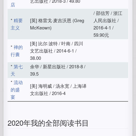
艺出版社 / 2018-3 / 49.80
店
/ 邵信芳 / 浙江
*
精要
[英] 格雷戈·麦吉沃恩 (Greg
人民出版社 /
主义
McKeown)
2016-4-1 /
59.90元
[美] 比尔·波特 / 叶南 / 四川
*
禅的
文艺出版社 / 2014-6-1 /
行囊
38.00
*
第七
余华 / 新星出版社 / 2018-8 /
天
39.5
*
流动
[美] 海明威 / 汤永宽 / 上海译
的盛
文出版社 / 2016-4
宴
2020年我的全部阅读书目