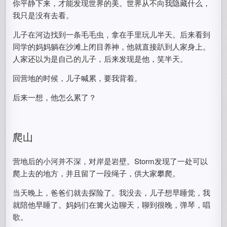
你平静下来，才能发现世界的美。世界从不向我隐藏什么，
我只是没有去看。
儿子在河边找到一条毛毛虫，拿在手里玩儿半天。后来看到
同学的妈妈躺在沙滩上闭目养神，他就直接趴到人家身上。
人家还以为是自己的儿子，后来发现是他，笑半天。
回营地的时候，儿子喊累，要我背着。
后来一想，他怎么累了？
爬山
营地后的小河并不深，对岸是岩壁。Storm发现了一处可以
爬上去的地方，并且留了一段绳子，供大家攀爬。
当天晚上，爸爸们就去探险了。我没去，儿子想早睡觉，我
就陪他早睡了。妈妈们在篝火边聊天，聊到很晚，弹琴，唱
歌。