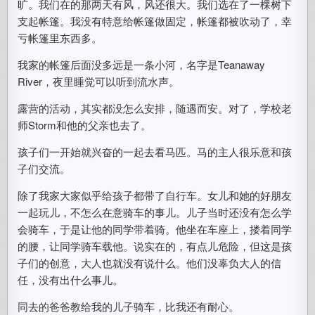
旷。我们在的那两天有风，风还很大。我们选在了一棵树下
支起帐篷。我没有特意给帐篷做固定，帐篷都被吹动了，幸
亏帐篷里东西多。
我家的帐篷后面没多远是一条小河，名字是Teanaway
River，夜里睡觉可以听到流水声。
露营的活动，其实都没怎么安排，随遇而安。对了，学校老
师Storm和他的父亲也去了。
孩子们一开始就兴奋的一起去看马匹。马的主人很乐意和孩
子们交流。
除了我家大家似乎给孩子都带了自行车。女儿和她的好朋友
一起玩儿，不怎么在意骑车的事儿。儿子当时还没有怎么学
会骑车，于是让他的同学带着骑。他坐在车座上，搂着同学
的腰，让同学骑车载他。说实在的，有点儿危险，但这是孩
子们的创意，大人也就没有说什么。他们没辜负大人的信
任，没有出什么事儿。
同去的爸爸教给我的儿子骑车，比我还有耐心。