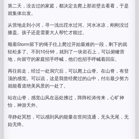
第二天，没去过的家庭，都决定去爬上那岩壁去看看，于是
就集体出发。
从营地走到小河，寻一浅出蹚水过河。河水冰凉，刚刚没过
膝盖。孩子还是需要大人帮忙才能过。
顺着Storm留下的绳子往上爬过开始最难的一段，剩下的就
轻松多了。不到10分钟，就到了一块岩石上，可以俯瞰营
地，向留守的家庭招手呼喊，他们也招手呼喊着回应。
再往前走，经过一处洞穴后，可以爬上山脊。在山脊，有登
顶的感觉。可以说，这是我曾经爬过的山中，付出最少努力
就能看道绝美风景的一处了。
站在山脊，感觉山风在远处拂过，阵阵松涛传来，心旷神
怡，神游天外。
寻静处冥想，可以感到风的能量在世间流通，无头无尾，无
始无终。