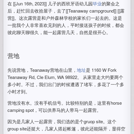
在 [[Jun 16th, 2023]] 儿子的西班牙语幼儿园
毕业
的聚会之
后，赶忙回去收拾屋子，去了[[Teanaway campground]] [[露
营]]。这次露营是和户外森林学校的家长们一起去的。这是
一批我个人非常喜欢见到的人，平时接送孩子的时候，都会
彼此聊天聊很久，能一起露营几天，自然是很开心。
营地
先说营地，Teanaway营地在山里，
地址
是 1160 W Fork
Teanaway Rd, Cle Elum, WA 98922。 从家里走大约要两个
多小时。不过，我们出门的时候遭遇了堵车，多花了一个多
小时才到。
营地没有水。没有手机信号。比较特别的是，这里有horse
camping spot，可以供养马的人带马一起露营。
因为是几家人一起露营，我们选的是个gruop site。这个
group site还挺大，几家人搭起帐篷，彼此还能隔开，显得空