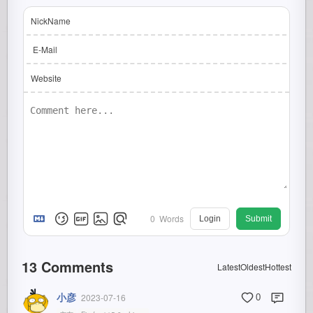
NickName
E-Mail
Website
0
Words
Login
Submit
13
Comments
Latest
Oldest
Hottest
小彦
2023-07-16
0