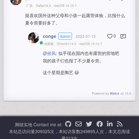
广东
Safari16.5
macOS 10.15.7
挺喜欢国外这种父母和小孩一起露营体验，比报什么
夏令营要好多了。
conge
Admin
2023-07-13
0
休斯顿
Chrome114.0
macOS 10.15.7
@拾风
: 似乎现在国内也有露营的营地吧
我的孩子们也报了不少夏令营。
这个星期是陶艺 😃
Powered by
Waline
v2.15.8
脚踏实地
Contact me at:
本站总访问量
309325
次，本站访客数
249895
人次，本文总阅读
量
213
次