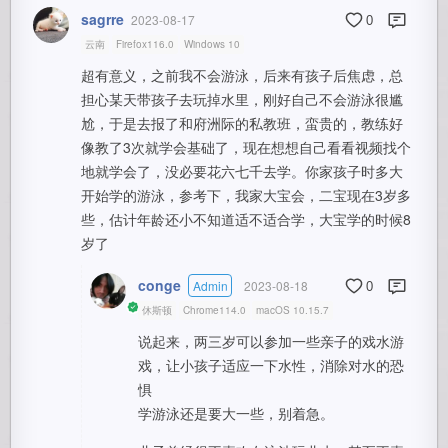
sagrre
2023-08-17
0
云南
Firefox116.0
Windows 10
超有意义，之前我不会游泳，后来有孩子后焦虑，总
担心某天带孩子去玩掉水里，刚好自己不会游泳很尴
尬，于是去报了和府洲际的私教班，蛮贵的，教练好
像教了3次就学会基础了，现在想想自己看看视频找个
地就学会了，没必要花六七千去学。你家孩子时多大
开始学的游泳，参考下，我家大宝会，二宝现在3岁多
些，估计年龄还小不知道适不适合学，大宝学的时候8
岁了
conge
Admin
2023-08-18
0
休斯顿
Chrome114.0
macOS 10.15.7
说起来，两三岁可以参加一些亲子的戏水游
戏，让小孩子适应一下水性，消除对水的恐
惧
学游泳还是要大一些，别着急。