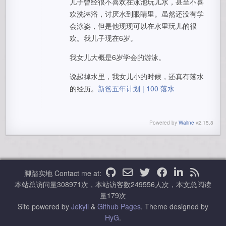
儿子曾经很不喜欢在泳池玩儿水，甚至不喜
欢洗淋浴，讨厌水到眼睛里。虽然还没有学
会泳姿，但是他现现可以在水里玩儿的很
欢。我儿子现在6岁。
我女儿大概是6岁学会的游泳。
说起掉水里，我女儿小的时候，还真有落水
的经历。
新爸五年计划 | 100 落水
Powered by
Waline
v2.15.8
脚踏实地
Contact me at:
本站总访问量
308971
次，本站访客数
249556
人次，本文总阅读
量
179
次
Site powered by
Jekyll
&
Github Pages
.
Theme designed by
HyG
.